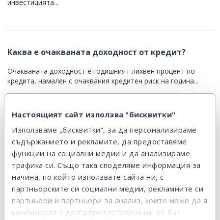
инвестицията...
Каква е очакваната доходност от кредит?
Очакваната доходност е годишният лихвен процент по
кредита, намален с очаквания кредитен риск на година...
Настоящият сайт използва "бисквитки"
Използваме „бисквитки“, за да персонализираме
Някои от кредитите ми са в просрочие. Какво
трябва да направя?
съдържанието и рекламите, да предоставяме
функции на социални медии и да анализираме
Нормално е да имаш просрочие по някой от кредитите си.
трафика си. Също така споделяме информация за
Разбира се, това...
начина, по който използвате сайта ни, с
партньорските си социални медии, рекламните си
партньори и партньори за анализ, които може да я
Дължа ли такси, ако искам да продам
комбинират с друга предоставена им от Вас