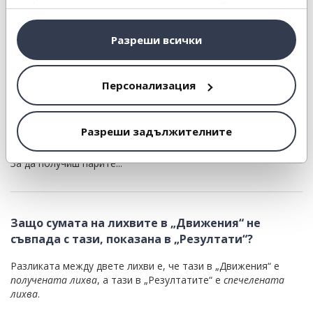
кредитите си обратно през платформата?
информация или с такава, която са събрали от
ползването от Ваша страна на услугите им.
Не, не начисляваме никакви такси при продажба в
Разреши всички
платформата.
Персонализация
Ако искам да получа парите си по-рано, какво
трябва да направя?
Разреши задължителните
Можеш да продадеш целия си портфейл или част от него.
За да получиш парите...
Защо сумата на лихвите в „Движения“ не
съвпада с тази, показана в „Резултати“?
Разликата между двете лихви е, че тази в „Движения“ е
получената лихва
, а тази в „Резултатите“ е
спечелената
лихва
.