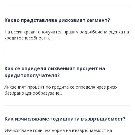
Какво представлява рисковият сегмент?
На всеки кредитополучател правим задълбочена оценка на
кредитоспособността...
Как се определя лихвеният процент на
кредитополучателя?
Лихвеният процент по кредита се определя чрез риск-
базирано ценообразуване...
Как изчисляваме годишната възвръщаемост?
Изчисляваме годишна норма на възвръщаемост на