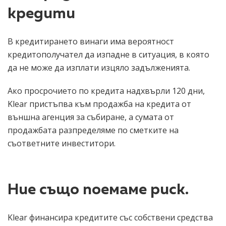
кредити
В кредитирането винаги има вероятност
кредитополучател да изпадне в ситуация, в която
да не може да изплати изцяло задълженията.
Ако просрочието по кредита надхвърли 120 дни,
Klear пристъпва към продажба на кредита от
външна агенция за събиране, а сумата от
продажбата разпределяме по сметките на
съответните инвеститори.
Ние също поемаме риск.
Klear финансира кредитите със собствени средства