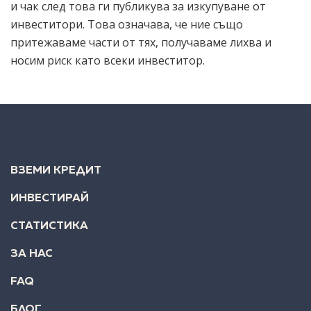
и чак след това ги публикува за изкупуване от
инвеститори. Това означава, че ние също
притежаваме части от тях, получаваме лихва и
носим риск като всеки инвеститор.
ВЗЕМИ КРЕДИТ
ИНВЕСТИРАЙ
СТАТИСТИКА
ЗА НАС
FAQ
БЛОГ