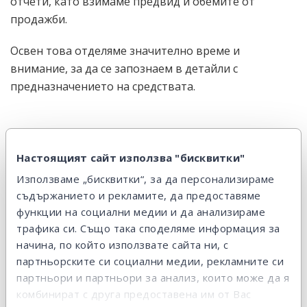
отчети, като взимаме предвид и обемите от
продажби.
Освен това отделяме значително време и
внимание, за да се запознаем в детайли с
предназначението на средствата.
7. Напомняне за
Настоящият сайт използва "бисквитки"
предстоящо плащане
Използваме „бисквитки“, за да персонализираме
съдържанието и рекламите, да предоставяме
функции на социални медии и да анализираме
Преди да настъпи първата падежна дата, се
трафика си. Също така споделяме информация за
уверяваме, че кредитополучателят знае кога и как
начина, по който използвате сайта ни, с
да плаща вноските си.
партньорските си социални медии, рекламните си
партньори и партньори за анализ, които може да я
Продължаваме да правим напомняния, съобразени
комбинират с друга предоставена им от Вас
с обстоятелствата преди всяка падежна дата.