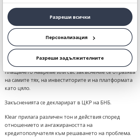
информация или с такава, която са събрали от
ползването от Ваша страна на услугите им.
Разреши всички
8. Мотивиране за плащане
навреме
Персонализация
В комуникацията ни с кредитополучателите
Разреши задължителните
обръщаме особено внимание на това как
плащането навреме или със закъснение се отразява
на самите тях, на инвеститорите и на платформата
като цяло.
Закъсненията се декларират в ЦКР на БНБ.
Klear прилага различен тон и действия според
отношението и ангажираността на
кредитополучателя към решаването на проблема.