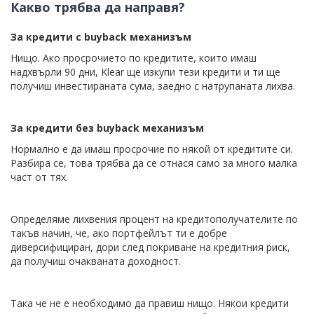
Какво трябва да направя?
За кредити с buyback механизъм
Нищо. Ако просрочието по кредитите, които имаш
надхвърли 90 дни, Klear ще изкупи тези кредити и ти ще
получиш инвестираната сума, заедно с натрупаната лихва.
За кредити без buyback механизъм
Нормално е да имаш просрочие по някой от кредитите си.
Разбира се, това трябва да се отнася само за много малка
част от тях.
Определяме лихвения процент на кредитополучателите по
такъв начин, че, ако портфейлът ти е добре
диверсифициран, дори след покриване на кредитния риск,
да получиш очакваната доходност.
Така че не е необходимо да правиш нищо. Някои кредити