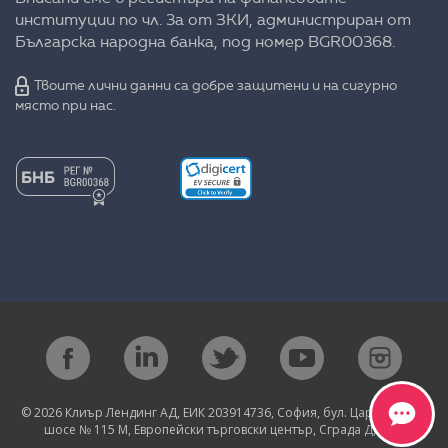
институции по чл. 3а от ЗКИ, администриран от
Българска народна банка, под номер BGR00368.
Твоите лични данни са добре защитени и на сигурно
място при нас.
© 2026 Клиър Лендинг АД, ЕИК 203914736, София, бул. Цариградско
шосе № 115 М, Европейски търговски център, Сграда Д, eт. 1