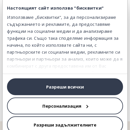
Настоящият сайт използва "бисквитки"
Използваме „бисквитки“, за да персонализираме
Свързани въпроси:
съдържанието и рекламите, да предоставяме
функции на социални медии и да анализираме
Има ли смисъл да държа свободни пари в
трафика си. Също така споделяме информация за
платформата?
начина, по който използвате сайта ни, с
партньорските си социални медии, рекламните си
Не, доходност ти носят единствено средствата, които са
партньори и партньори за анализ, които може да я
реално инвестирани в кредити...
комбинират с друга предоставена им от Вас
информация или с такава, която са събрали от
ползването от Ваша страна на услугите им.
Как възвръщаемостта варира в зависимост от
Разреши всички
нивото на диверсификация?
За кредити с buyback механизъм...
Персонализация
Разреши задължителните