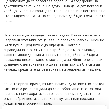
ще започнат да се погасяват редовно, благодарение на
действията за събиране, но други няма да бъдат погасени
изобщо. В края на краищата, това ще повлияе негативно на
възвръщаемостта ти, но се надяваме да бъде в очакваните
нива.
Но можеш и да продадеш тези кредити. Възможно е, ако
направиш отстъпка от цената - в противен случай никой не
би ги купил. Трудното е да определиш каква е
справедливата отстъпка. Не трябва да е много малка,
защото може да няма интерес. Но не е добре да бъде и
прекалено висока, защото можеш да загубиш повече пари
сравнено с алтернативата да запазиш портфейла си и да
изчакаш кредитите да се върнат към редовно изплащане.
За да те ориентираме, изчисляваме индикативен показател
KIP, но сам решаваш дали да се съобразиш с него. Затова
препоръчваме хората, които все още нямат достатъчно
опит в p2p инвестирането, да не купуват или продават
кредити на вторичния пазар.