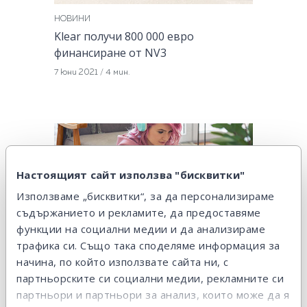
НОВИНИ
Klear получи 800 000 евро
финансиране от NV3
7 юни 2021
/
4 мин.
Настоящият сайт използва "бисквитки"
Използваме „бисквитки“, за да персонализираме
НОВИНИ
съдържанието и рекламите, да предоставяме
Klear - мнения, 2021 г.
функции на социални медии и да анализираме
трафика си. Също така споделяме информация за
29 април 2021
/
7 мин.
начина, по който използвате сайта ни, с
партньорските си социални медии, рекламните си
партньори и партньори за анализ, които може да я