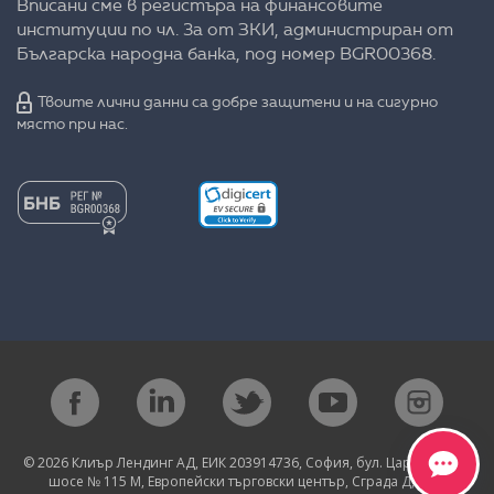
Вписани сме в регистъра на финансовите
институции по чл. 3а от ЗКИ, администриран от
Българска народна банка, под номер BGR00368.
Твоите лични данни са добре защитени и на сигурно
място при нас.
© 2026 Клиър Лендинг АД, ЕИК 203914736, София, бул. Цариградско
шосе № 115 М, Европейски търговски център, Сграда Д, eт. 1