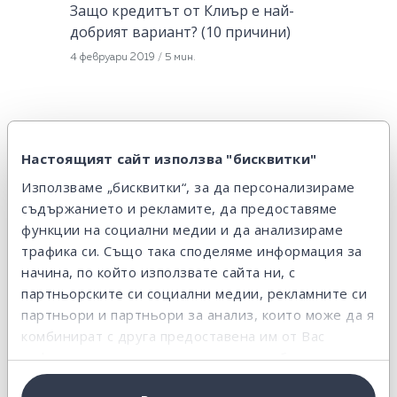
Защо кредитът от Клиър е най-
добрият вариант? (10 причини)
4 февруари 2019
/
5 мин.
Настоящият сайт използва "бисквитки"
Използваме „бисквитки“, за да персонализираме
съдържанието и рекламите, да предоставяме
функции на социални медии и да анализираме
КРЕДИТИ
трафика си. Също така споделяме информация за
Застраховка по кредит: да или не?
начина, по който използвате сайта ни, с
13 април 2016
/
3 мин.
партньорските си социални медии, рекламните си
партньори и партньори за анализ, които може да я
комбинират с друга предоставена им от Вас
информация или с такава, която са събрали от
ползването от Ваша страна на услугите им.