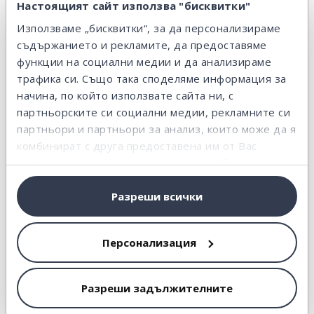
Настоящият сайт използва "бисквитки"
Използваме „бисквитки“, за да персонализираме
съдържанието и рекламите, да предоставяме
функции на социални медии и да анализираме
КРЕДИТИ
трафика си. Също така споделяме информация за
Не можеш да изплащаш кредита си.
начина, по който използвате сайта ни, с
Какво следва (част 2)
партньорските си социални медии, рекламните си
14 юли 2016
/
4 мин.
партньори и партньори за анализ, които може да я
комбинират с друга предоставена им от Вас
информация или с такава, която са събрали от
ползването от Ваша страна на услугите им.
Разреши всички
Персонализация
КРЕДИТИ
Не можеш да изплащаш кредита си.
Разреши задължителните
Какво следва? (част 1)