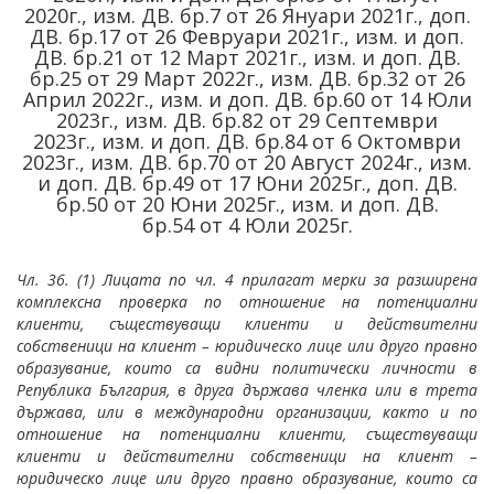
2020г.
,
изм. ДВ. бр.
7
от 26 Януари 2021г.
,
доп.
ДВ. бр.
17
от 26 Февруари 2021г.
,
изм. и доп.
ДВ. бр.
21
от 12 Март 2021г.
,
изм. и доп. ДВ.
бр.
25
от 29 Март 2022г.
,
изм. ДВ. бр.
32
от 26
Април 2022г.
,
изм. и доп. ДВ. бр.
60
от 14 Юли
2023г.
,
изм. ДВ. бр.
82
от 29 Септември
2023г.
,
изм. и доп. ДВ. бр.
84
от 6 Октомври
2023г.
,
изм. ДВ. бр.
70
от 20 Август 2024г.
,
изм.
и доп. ДВ. бр.
49
от 17 Юни 2025г.
,
доп. ДВ.
бр.
50
от 20 Юни 2025г.
,
изм. и доп. ДВ.
бр.
54
от 4 Юли 2025г.
Чл. 36. (1) Лицата по чл. 4 прилагат мерки за разширена
комплексна проверка по отношение на потенциални
клиенти, съществуващи клиенти и действителни
собственици на клиент – юридическо лице или друго правно
образувание, които са видни политически личности в
Република България, в друга държава членка или в трета
държава, или в международни организации, както и по
отношение на потенциални клиенти, съществуващи
клиенти и действителни собственици на клиент –
юридическо лице или друго правно образувание, които са