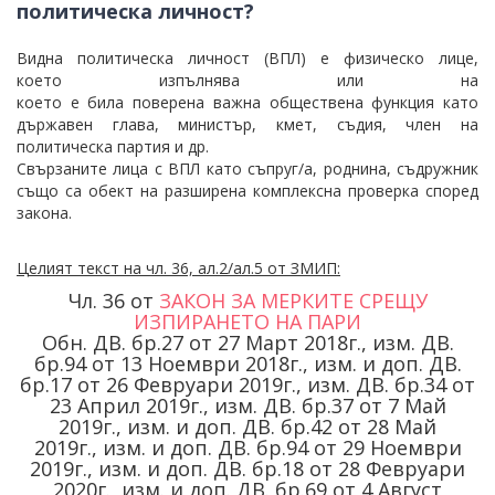
политическа личност?
Видна политическа личност (ВПЛ) е физическо лице,
което
изпълнява или на
ко
е
то
е
бил
а
поверен
а
важн
а
обществе
на
функци
я като
държавен глава, министър, кмет, съдия, член на
политическа партия и др.
Свързаните лица с ВПЛ като съпруг/а, роднина, съдружник
също са обект на разширена комплексна проверка според
закона.
Целият текст на чл. 36, ал.2/ал.5 от ЗМИП:
Чл. 36 от
ЗАКОН ЗА МЕРКИТЕ СРЕЩУ
ИЗПИРАНЕТО НА ПАРИ
Обн. ДВ. бр.
27
от 27 Март 2018г.
,
изм. ДВ.
бр.
94
от 13 Ноември 2018г.
,
изм. и доп. ДВ.
бр.
17
от 26 Февруари 2019г.
,
изм. ДВ. бр.
34
от
23 Април 2019г.
,
изм. ДВ. бр.
37
от 7 Май
2019г.
,
изм. и доп. ДВ. бр.
42
от 28 Май
2019г.
,
изм. и доп. ДВ. бр.
94
от 29 Ноември
2019г.
,
изм. и доп. ДВ. бр.
18
от 28 Февруари
2020г.
,
изм. и доп. ДВ. бр.
69
от 4 Август