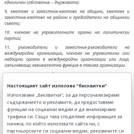
едноличен собственик – държавата;
9. кметове и заместник-кметове на общини, кметове и
заместник-кметове на райони и председатели на общински
съвети;
10. членове на управителните органи на политически
партии;
11. ръководители и заместник-ръководители на
международни организации, членове на управителни или
надзорни органи в международни организации или лица,
изпълняващи еквивалентна функция в такива организации.
(3) Категориите, определени в ал. 2, т. 1 – 7, включват
съответно и доколкото е приложимо длъжности в
Настоящият сайт използва "бисквитки"
институциите и органите на Европейския съюз и в
международни организации.
Използваме „бисквитки“, за да персонализираме
(4) Категориите, определени в ал. 2, т. 1 – 8, не включват
съдържанието и рекламите, да предоставяме
длъжностни лица на средно или по-ниско ниво.
функции на социални медии и да анализираме
(5) За целите на ал. 1 за „свързани лица“ се смятат:
трафика си. Също така споделяме информация за
начина, по който използвате сайта ни, с
1. съпрузите или лицата, които живеят във фактическо
партньорските си социални медии, рекламните си
съжителство на съпружески начала;