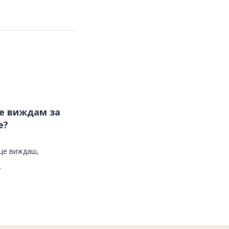
е виждам за
е?
ще виждаш,
.