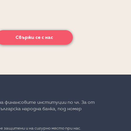
Свържи се с нас
на финансовите институции по чл. 3а от
ългарска народна банка, под номер
е защитени и на сигурно място при нас.