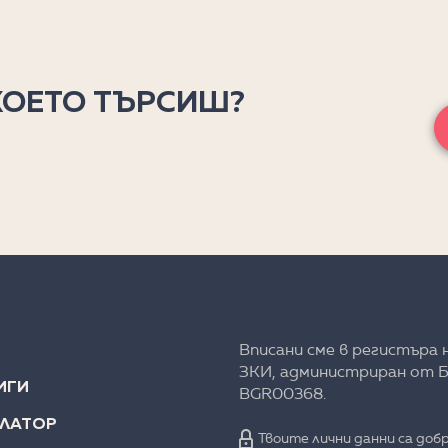
КОЕТО ТЪРСИШ?
Вписани сме в регистъра 
ЗКИ, администриран от Б
ИГИ
BGR00368.
УЛАТОР
Твоите лични данни са добр