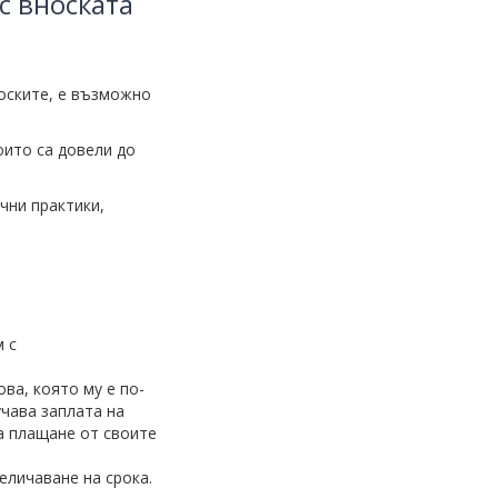
с вноската
оските, е възможно
оито са довели до
чни практики,
м с
ова, която му е по-
учава заплата на
на плащане от своите
еличаване на срока.