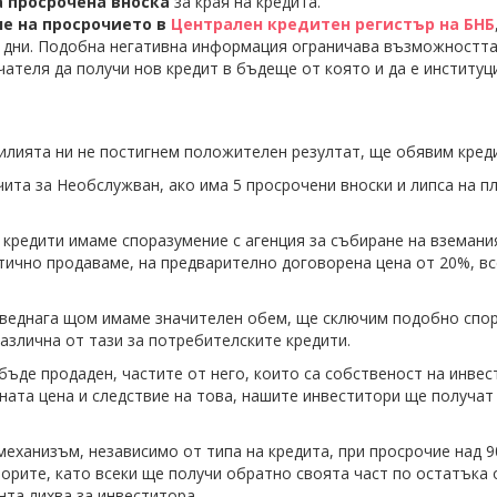
а просрочена вноска
за края на кредита.
е на просрочието в
Централен кредитен регистър на БНБ
0 дни. Подобна негативна информация ограничава възможността
ателя да получи нов кредит в бъдеще от която и да е институц
илията ни не постигнем положителен резултат, ще обявим кред
чита за Необслужван, ако има 5 просрочени вноски и липса на п
кредити имаме споразумение с агенция за събиране на вземания
ично продаваме, на предварително договорена цена от 20%, вс
, веднага щом имаме значителен обем, ще сключим подобно спор
различна от тази за потребителските кредити.
бъде продаден, частите от него, които са собственост на инве
ната цена и следствие на това, нашите инвеститори ще получат
механизъм, независимо от типа на кредита, при просрочие над 90
орите, като всеки ще получи обратно своята част по остатъка 
та лихва за инвеститора.