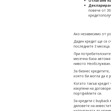
Отлагане н
Деклариран
повече от 3
кредитополуч
Ако независимо от ус
Даден кредит ще се с
последните 3 месеца.
При потребителските 
месечна база автомат
нивото Необслужван.
За бизнес кредитите
която би могла да е 
Когато такъв кредит 
изкупени на договоре
портфейлите си.
За кредити с buyback 
дяловете на инвестит
натрупаната до момен