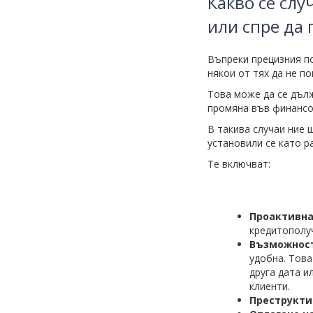
Какво се слу
или спре да
Въпреки прецизния п
някои от тях да не п
Това може да се дълж
промяна във финансо
В такива случаи ние 
установили се като р
Те включват:
Проактивна
кредитополу
Възможност
удобна. Това
друга дата и
клиенти.
Преструкти