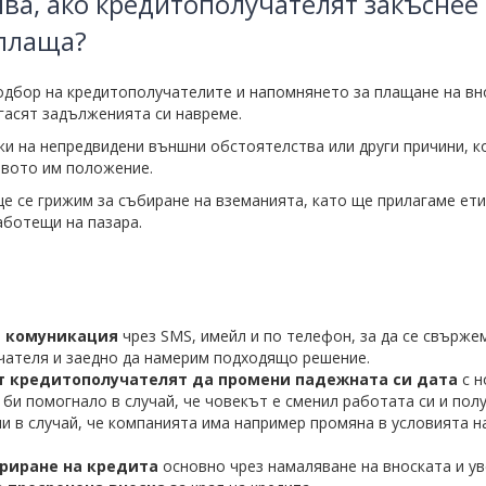
чва, ако кредитополучателят закъснее 
 плаща?
одбор на кредитополучателите и напомнянето за плащане на вн
огасят задълженията си навреме.
и на непредвидени външни обстоятелства или други причини, к
вото им положение.
ще се грижим за събиране на вземанията, като ще прилагаме ети
аботещи на пазара.
 комуникация
чрез SMS, имейл и по телефон, за да се свърже
чателя и заедно да намерим подходящо решение.
 кредитополучателят да промени падежната си дата
с н
 би помогнало в случай, че човекът е сменил работата си и пол
ли в случай, че компанията има например промяна в условията 
риране на кредита
основно чрез намаляване на вноската и ув