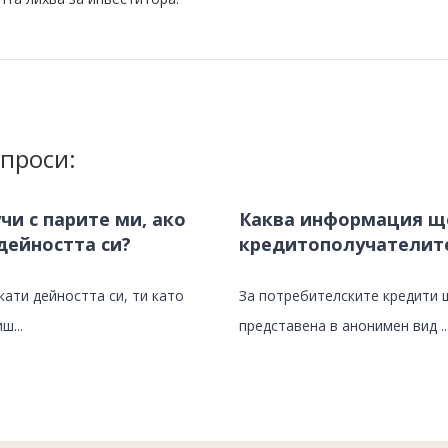
проси:
чи с парите ми, ако
Каква информация щ
 дейността си?
кредитополучателит
екати дейността си, ти като
За потребителските кредити 
ш...
представена в анонимен вид ..