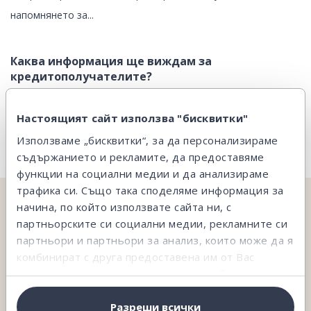
напомнянето за...
Каква информация ще виждам за
кредитополучателите?
За потребителските кредити ще виждаш, представена в
Настоящият сайт използва "бисквитки"
анонимен вид ...
Използваме „бисквитки“, за да персонализираме
съдържанието и рекламите, да предоставяме
функции на социални медии и да анализираме
трафика си. Също така споделяме информация за
начина, по който използвате сайта ни, с
НЕ ОТКРИВАШ ТОВА, КОЕТО ТЪРСИШ?
партньорските си социални медии, рекламните си
На твое разположение сме и ще ти съдействаме.
партньори и партньори за анализ, които може да я
комбинират с друга предоставена им от Вас
информация или с такава, която са събрали от
Свържи се с нас
ползването от Ваша страна на услугите им.
Разреши всички