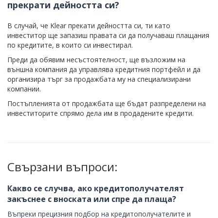
прекрати дейността си?
В случай, че Klear прекати дейността си, ти като
инвеститор ще запазиш правата си да получаваш плащания
по кредитите, в които си инвестирал.
Преди да обявим несъстоятелност, ще възложим на
външна компания да управлява кредитния портфейл и да
организира търг за продажбата му на специализирани
компании.
Постъпленията от продажбата ще бъдат разпределени на
инвеститорите спрямо дела им в продадените кредити.
Свързани въпроси:
Какво се случва, ако кредитополучателят
закъснее с вноската или спре да плаща?
Въпреки прецизния подбор на кредитополучателите и