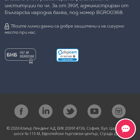
институции по чл. 3а от ЗКИ, администриран от
Българска народна банка, под номер BGR00368.
Твоите лични данни са добре защитени и на сигурно
място при нас.
© 2026 Клиър Лендинг АД, ЕИК 203914736, София, бул. Цариградско
шосе № 115 М, Европейски търговски център, Сграда Д, eт. 1