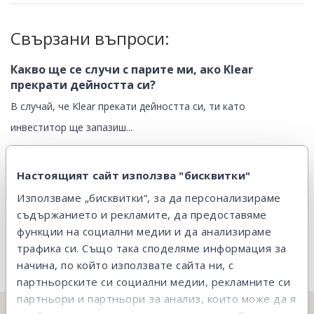
Свързани въпроси:
Какво ще се случи с парите ми, ако Klear
прекрати дейността си?
В случай, че Klear прекати дейността си, ти като
инвеститор ще запазиш...
Какво се случва, ако кредитополучателят
Настоящият сайт използва "бисквитки"
закъснее с вноската или спре да плаща?
Използваме „бисквитки“, за да персонализираме
Въпреки прецизния подбор на кредитополучателите и
съдържанието и рекламите, да предоставяме
функции на социални медии и да анализираме
напомнянето за...
трафика си. Също така споделяме информация за
начина, по който използвате сайта ни, с
партньорските си социални медии, рекламните си
партньори и партньори за анализ, които може да я