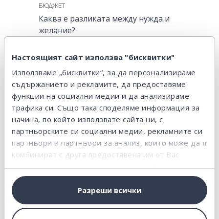
БЮДЖЕТ
Каква е разликата между нужда и
желание?
2 март 2016
/
2 мин.
Настоящият сайт използва "бисквитки"
Използваме „бисквитки“, за да персонализираме
съдържанието и рекламите, да предоставяме
функции на социални медии и да анализираме
трафика си. Също така споделяме информация за
начина, по който използвате сайта ни, с
партньорските си социални медии, рекламните си
партньори и партньори за анализ, които може да я
БЮДЖЕТ
Защо трябва да имаш буфер за
комбинират с друга предоставена им от Вас
непредвидени разходи?
информация или с такава, която са събрали от
ползването от Ваша страна на услугите им.
22 февруари 2016
/
3 мин.
Разреши всички