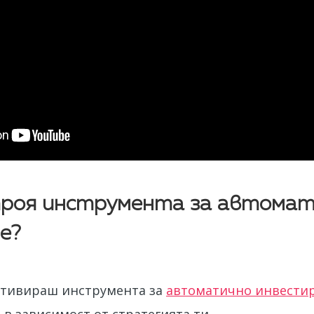
троя инструмента за автома
е?
ктивираш инструмента за
автоматично инвести
 в зависимост от стратегията ти.