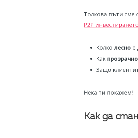
Толкова пъти сме 
P2P инвестиранет
Колко
лесно
е 
Как
прозрачно
Защо клиенти
Нека ти покажем!
Как да ста