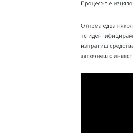
Процесът е изцяло
Отнема едва някол
те идентифицираме
изпратиш средства 
започнеш с инвест