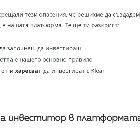
срещали тези опасения, че решихме да създадем 
о
в нашата платформа. Те ще ти разкрият:
да започнеш да инвестираш
стта
е нашето основно правило
те ни
харесват
да инвестират с Klear
на инвеститор в платформат