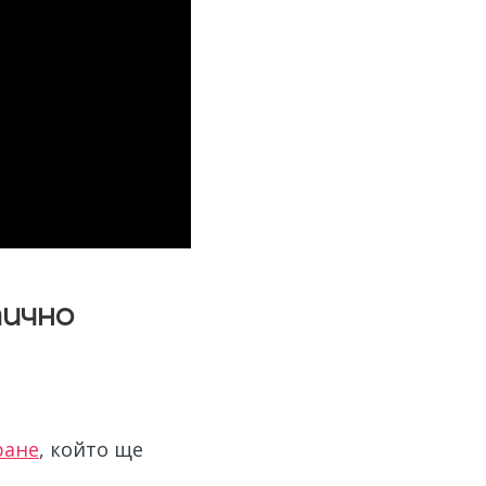
тично
ране
, който ще