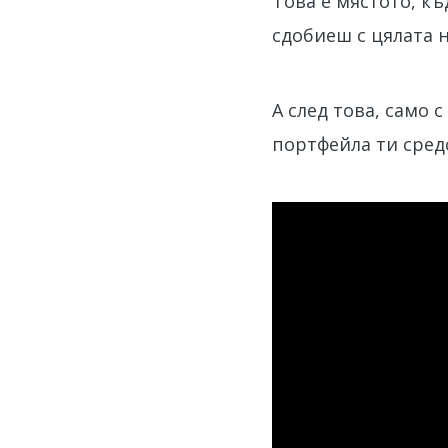
Това е мястото, к
сдобиеш с цялата 
А след това, само
портфейла ти сред