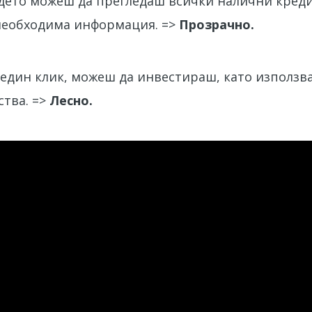
ъдето можеш да прегледаш всички налични креди
необходима информация. =>
Прозрачно.
 с един клик, можеш да инвестираш, като използ
ства. =>
Лесно.