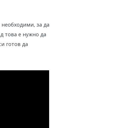
 необходими, за да
д това е нужно да
си готов да