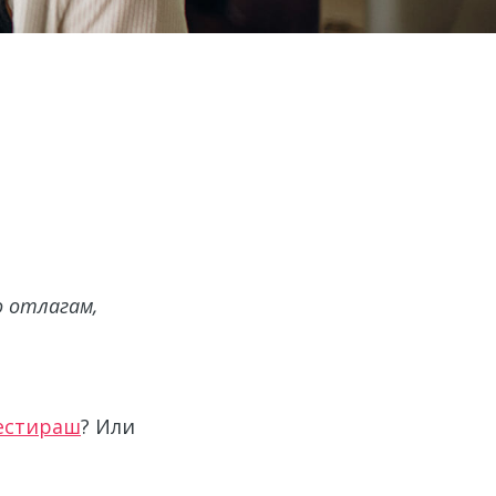
о отлагам,
естираш
? Или