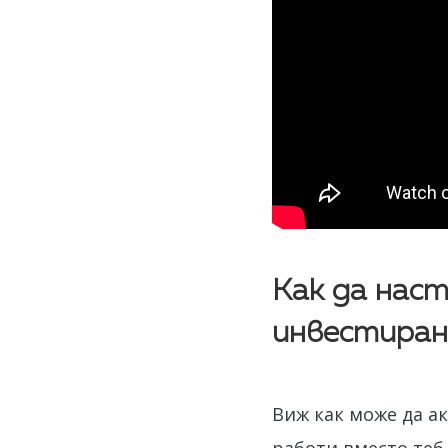
Как да нас
инвестиран
Виж как може да а
работи вместо теб,