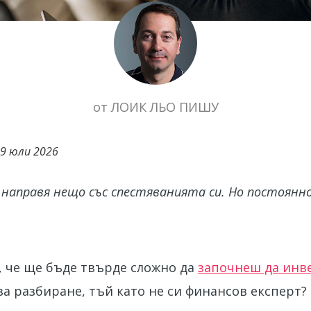
от
ЛОИК ЛЬО ПИШУ
9 юли 2026
а направя нещо със спестяванията си. Но постоянн
 че ще бъде твърде сложно да
започнеш да инв
за разбиране, тъй като не си финансов експерт?