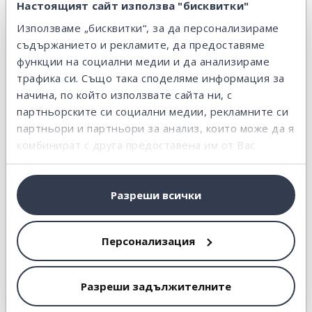
Настоящият сайт използва "бисквитки"
Използваме „бисквитки“, за да персонализираме
съдържанието и рекламите, да предоставяме
функции на социални медии и да анализираме
РАБОТА
трафика си. Също така споделяме информация за
Работа на заплата или свободна
начина, по който използвате сайта ни, с
практика: кое да избера?
партньорските си социални медии, рекламните си
4 юли 2017
/
5 мин.
партньори и партньори за анализ, които може да я
комбинират с друга предоставена им от Вас
информация или с такава, която са събрали от
ползването от Ваша страна на услугите им.
Разреши всички
Персонализация
БЮДЖЕТ
Гаражна разпродажба като по
Разреши задължителните
филмите