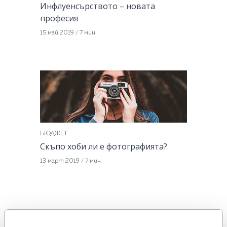
Инфлуенсърството – новата
професия
15 май 2019
/
7 мин.
БЮДЖЕТ
Скъпо хоби ли е фотографията?
13 март 2019
/
7 мин.