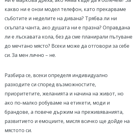
ни е маркова дреха, ако няма къде да я облечем? За
какво ни е онзи модел телефон, като прекарваме
съботите и неделите на дивана? Трябва ли ни
скъпата чанта, ако душата ни е празна? Оправдана
ли е лъскавата кола, без да сме планирали пътуване
до мечтано място? Всеки може да отговори за себе
си. За мен лично – не.
Разбира се, всеки определя индивидуално
разходите си според възможностите,
приоритетите, желанията и начина на живот, но
ако по-малко робуваме на етикети, моди и
брандове, а повече държим на преживяванията,
развитието и емоциите, мисля всичко ще дойде на
мястото си.