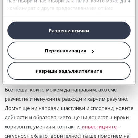
партньори и партньори за анализ, които може да я
Ако е само за да се фукате пред заведение Х или да
комбинират с друга предоставена им от Вас
можете да блеснете в дадена компания, по-скоро е
информация или с такава, която са събрали от
ползването от Ваша страна на услугите им.
глезотия и неразумен разход с ежедневни
Разреши всички
консумативи.
Персонализация
НОВ ДОМ, ОБРАЗОВАНИЕ, БИЗНЕС
НАЧИНАНИЯ, ИНВЕСТИЦИИ,
Разреши задължителните
БЛАГОТВОРИТЕЛНОСТ
Все неща, които можем да направим, ако сме
разчистили ненужните разходи и харчим разумно.
Домът ще ни направи щастливи и сплотени; новите
дейности и образованието ще ни донесат широки
хоризонти, умения и контакти;
инвестициите
–
сигурност; с благотворителността ще помогнем на