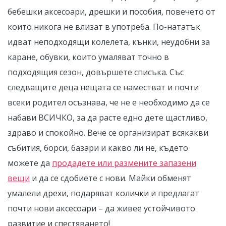
бебешки аксесоари, дрешки и пособия, повечето от
които никога не влизат в употреба. По-нататък
идват неподходящи колелета, кънки, неудобни за
каране, обувки, които умаляват точно в
подходящия сезон, довършете списъка. Със
следващите деца нещата се наместват и почти
всеки родител осъзнава, че не е необходимо да се
набави ВСИЧКО, за да расте едно дете щастливо,
здраво и спокойно. Вече се организират всякакви
събития, борси, базари и какво ли не, където
можете да
продадете или размените запазени
вещи
и да се сдобиете с нови. Майки обменят
умалели дрехи, подаряват колички и предлагат
почти нови аксесоари – да живее устойчивото
развитие и спестяването!