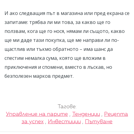
И ако следващия път в магазина или пред екрана се
запитаме: трябва ли ми това, за какво ще го
ползвам, кога ще го нося, нямам ли същото, какво
ще ми даде тази покупка, ще ме направи ли по-
щастлив или тъкмо обратното – има шанс да
спестим немалка сума, която ще вложим в
приключения и спомени, вместо в лъскав, но
безполезен марков предмет.
Тагове:
Управление на парите
,
Тенденции
,
Рецепта
за успех
,
Инвестиции
,
Пътуване