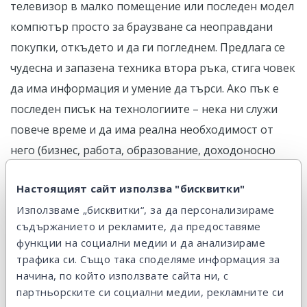
телевизор в малко помещение или последен модел
компютър просто за браузване са неоправдани
покупки, откъдето и да ги погледнем. Предлага се
чудесна и запазена техника втора ръка, стига човек
да има информация и умение да търси. Ако пък е
последен писък на технологиите – нека ни служи
повече време и да има реална необходимост от
него (бизнес, работа, образование, доходоносно
занимание, любимо хоби).
Настоящият сайт използва "бисквитки"
Използваме „бисквитки“, за да персонализираме
АВТОМОБИЛ
съдържанието и рекламите, да предоставяме
функции на социални медии и да анализираме
Ако семейството се увеличава, имате нов домашен
трафика си. Също така споделяме информация за
начина, по който използвате сайта ни, с
любимец или хоби, което изисква определен тип
партньорските си социални медии, рекламните си
МПС, смяната на кола е разбираема и оправдана.