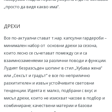
„просто да видя какво има“.
ДРЕХИ
Все по-актуални стават т.нар. капсулни гардероби –
минимален набор от основни дрехи за сезона,
които лесно се съчетават помежду си и са
взаимнозаменяеми за различни поводи и функции.
Лудият безразсъден шопинг в стил „Хубава жена“
или „Сексът и градът“ е все по-неприлично
разхитителен и извън устойчивите световни
тенденции. Идеята е: малко, подбрани с вкус и
мисъл дрехи, които не изискват часове в подбор и
комбиниране; качествени материи и базови