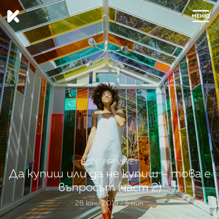
ЗАТВОРИ
БЛОГ
/
БЮДЖЕТ
Да купиш или да не купиш – това е
въпросът (част 2)
28 юни 2019 / 5 мин.