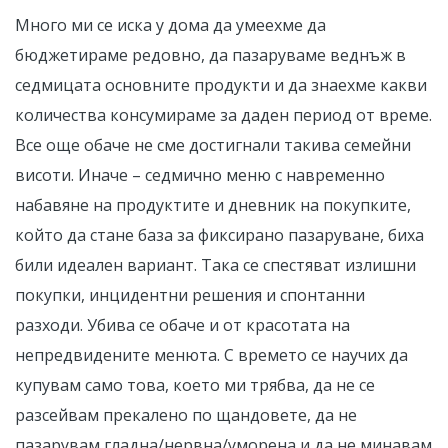
Много ми се иска у дома да умеехме да
бюджетираме редовно, да пазаруваме веднъж в
седмицата основните продукти и да знаехме какви
количества консумираме за даден период от време.
Все още обаче не сме достигнали такива семейни
висоти. Иначе – седмично меню с навременно
набавяне на продуктите и дневник на покупките,
който да стане база за фиксирано пазаруване, биха
били идеален вариант. Така се спестяват излишни
покупки, инцидентни решения и спонтанни
разходи. Убива се обаче и от красотата на
непредвидените менюта. С времето се научих да
купувам само това, което ми трябва, да не се
разсейвам прекалено по щандовете, да не
пазарувам гладна/нервна/уморена и да не минавам