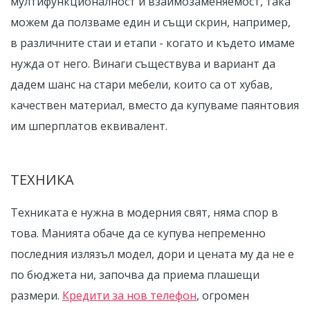
мултифункционалност и взаимозаменяемост, така
можем да ползваме един и същи скрин, например,
в различните стаи и етапи - когато и където имаме
нужда от него. Винаги съществува и вариант да
дадем шанс на стари мебели, които са от хубав,
качествен материал, вместо да купуваме паянтовия
им шперплатов еквивалент.
ТЕХНИКА
Техниката е нужна в модерния свят, няма спор в
това. Манията обаче да се купува непременно
последния излязъл модел, дори и цената му да не е
по бюджета ни, започва да приема плашещи
размери.
Кредити за нов телефон
, огромен