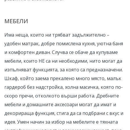
МЕБЕЛИ
Има неща, които ни трябват задължително –
удобен матрак, добре помислена кухня, уютна баня
и комфортен диван. Случва се обаче да купуваме
мебели, които НЕ са ни необходими, нито могат да
изпълняват функцията, за която са предназначени.
Шкаф, който заема прекалено много място, малък
гардероб без надстройка, холна масичка, която по-
скоро пречи, отколкото върши работа. Дребните
мебели и домашните аксесоари могат да имат и
декорираща функция, стига да са подбрани с вкус и
идея. Умен начин за избор на мебелите е тяхната