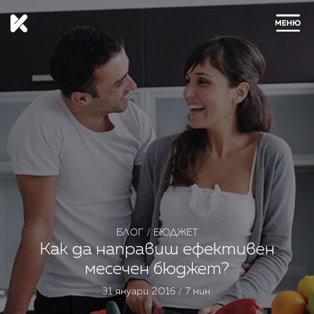
ЗАТВОРИ
БЛОГ
/
БЮДЖЕТ
Как да направиш ефективен
месечен бюджет?
31 януари 2016 / 7 мин.