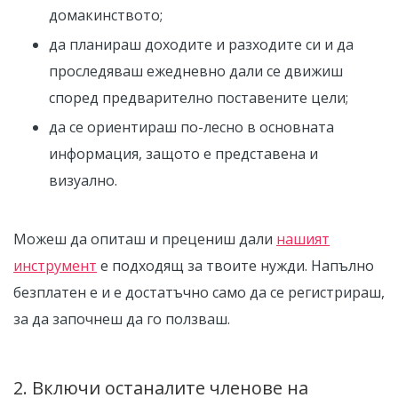
домакинството;
да планираш доходите и разходите си и да
проследяваш ежедневно дали се движиш
според предварително поставените цели;
да се ориентираш по-лесно в основната
информация, защото е представена и
визуално.
Можеш да опиташ и прецениш дали
нашият
инструмент
е подходящ за твоите нужди. Напълно
безплатен е и е достатъчно само да се регистрираш,
за да започнеш да го ползваш.
2. Включи останалите членове на