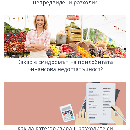
непредвидени разходи?
Какво е синдромът на придобитата
финансова недостатъчност?
Как да категоризираш разходите си