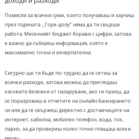
доходи и разходи
Помисли за всички суми, които получаваш и харчиш
през годината. „Горе-долу” няма да ти свърши
работа. Месечният бюджет борави с цифри, затова
е важно да събереш информация, която е
максимално точна и изчерпателна.
Сигурно ще ти бъде по-трудно да се сетиш за
всички разходи, затова можеш да прегледаш
касовите бележки от пазаруване, ако ги пазиш, да
се поразровиш в отчетите на онлайн банкирането
си или да се свържеш директно с доставчиците на
интернет, кабелна, мобилен телефон, вода, ток,
парно, за да провериш колко точно плащаш всеки
месец.