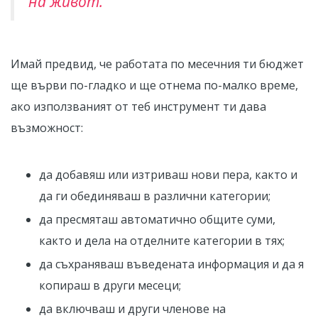
на живот.
Имай предвид, че работата по месечния ти бюджет
ще върви по-гладко и ще отнема по-малко време,
ако използваният от теб инструмент ти дава
възможност:
да добавяш или изтриваш нови пера, както и
да ги обединяваш в различни категории;
да пресмяташ автоматично общите суми,
както и дела на отделните категории в тях;
да съхраняваш въведената информация и да я
копираш в други месеци;
да включваш и други членове на