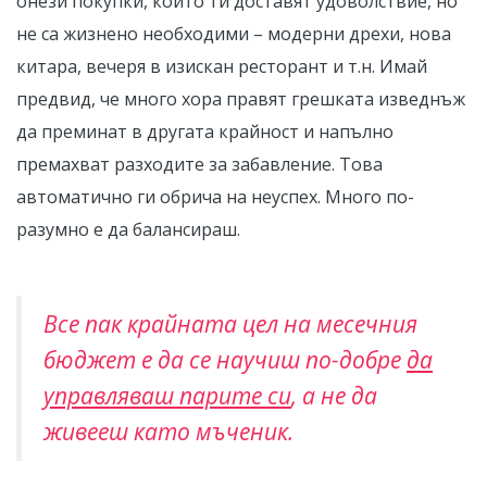
онези покупки, които ти доставят удоволствие, но
не са жизнено необходими – модерни дрехи, нова
китара, вечеря в изискан ресторант и т.н. Имай
предвид, че много хора правят грешката изведнъж
да преминат в другата крайност и напълно
премахват разходите за забавление. Това
автоматично ги обрича на неуспех. Много по-
разумно е да балансираш.
Все пак крайната цел на месечния
бюджет е да се научиш по-добре
да
управляваш парите си
, а не да
живееш като мъченик.