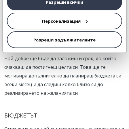
Разреши всички
компютър.
Персонализация
При поставянето на цели можеш да си позволиш да
импровизираш. От чисто психологическа гледна
точка е препоръчително те да са изпълними.
Разреши задължителните
Най-добре ще бъде да заложиш и срок, до който
очакваш да постигнеш целта си. Това ще те
мотивира допълнително да планираш бюджета си
всеки месец и да следиш колко близо си до
реализирането на желанията си.
БЮДЖЕТЪТ
Стигнахме и до най-същественото – съставянето на