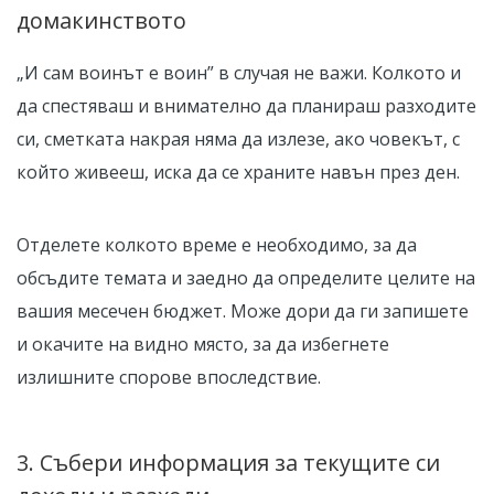
домакинството
„И сам воинът е воин” в случая не важи. Колкото и
да спестяваш и внимателно да планираш разходите
си, сметката накрая няма да излезе, ако човекът, с
който живееш, иска да се храните навън през ден.
Отделете колкото време е необходимо, за да
обсъдите темата и заедно да определите целите на
вашия месечен бюджет. Може дори да ги запишете
и окачите на видно място, за да избегнете
излишните спорове впоследствие.
3. Събери информация за текущите си