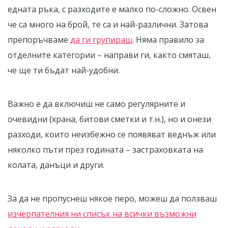
едната ръка, с разходите е малко по-сложно. Освен
че са много на брой, те са и най-различни. Затова
препоръчваме
да ги групираш
. Няма правило за
отделните категории – направи ги, както смяташ,
че ще ти бъдат най-удобни.
Важно е да включиш не само регулярните и
очевидни (храна, битови сметки и т.н.), но и онези
разходи, които неизбежно се появяват веднъж или
няколко пъти през годината – застраховката на
колата, данъци и други.
За да не пропуснеш някое перо, можеш да ползваш
изчерпателния ни списък на всички възможни