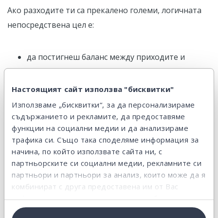
Ако разходите ти са прекалено големи, логичната
непосредствена цел е:
да постигнеш баланс между приходите и
разходите;
да изплатиш всичките си задължения към
Настоящият сайт използва "бисквитки"
приятели и финансови институции;
Използваме „бисквитки“, за да персонализираме
съдържанието и рекламите, да предоставяме
да намалиш разходите за жилище (наем +
функции на социални медии и да анализираме
сметки) до 25% от доходите си.
трафика си. Също така споделяме информация за
начина, по който използвате сайта ни, с
партньорските си социални медии, рекламните си
Ако сметките показват, че успяваш да изкараш
партньори и партньори за анализ, които може да я
повече, отколкото харчиш, цел може да бъде да
комбинират с друга предоставена им от Вас
отделяш по 10% от доходите си всеки месец, за да
информация или с такава, която са събрали от
си позволиш мечтаната ваканция или нов
ползването от Ваша страна на услугите им.