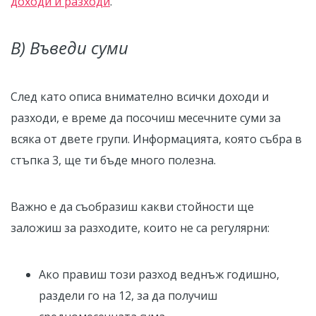
доходи и разходи
.
В) Въведи суми
След като описа внимателно всички доходи и
разходи, е време да посочиш месечните суми за
всяка от двете групи. Информацията, която събра в
стъпка 3, ще ти бъде много полезна.
Важно е да съобразиш какви стойности ще
заложиш за разходите, които не са регулярни:
Ако правиш този разход веднъж годишно,
раздели го на 12, за да получиш