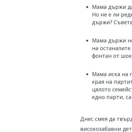
Мама държи да
Но не е ли ре
държи? Съветв
Мама държи не
на останалите
фонтан от шок
Мама иска на п
края на парти
цялото семейс
едно парти, с
Днес смея да твър
високозабавни дет