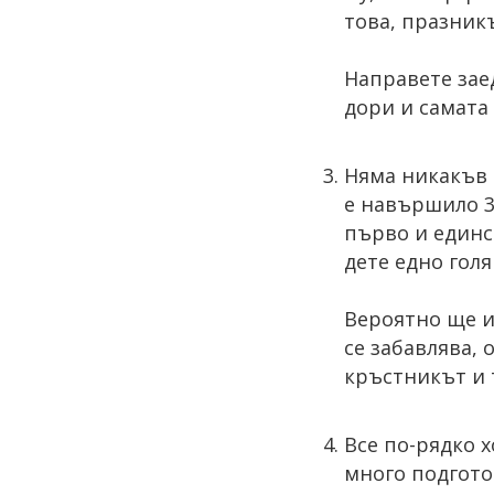
това, празник
Направете зае
дори и самата 
Няма никакъв 
е навършило 3 
първо и единс
дете едно гол
Вероятно ще и
се забавлява, 
кръстникът и т
Все по-рядко х
много подготов