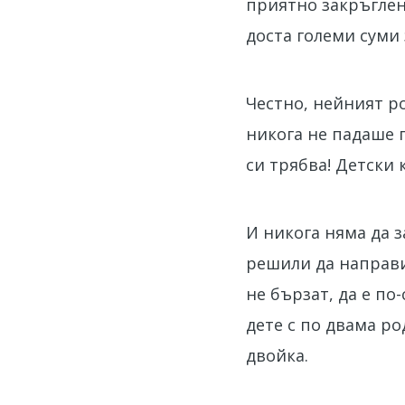
приятно закръглен 
доста големи суми
Честно, нейният р
никога не падаше 
си трябва! Детски 
И никога няма да 
решили да направим
не бързат, да е по
дете с по двама р
двойка.