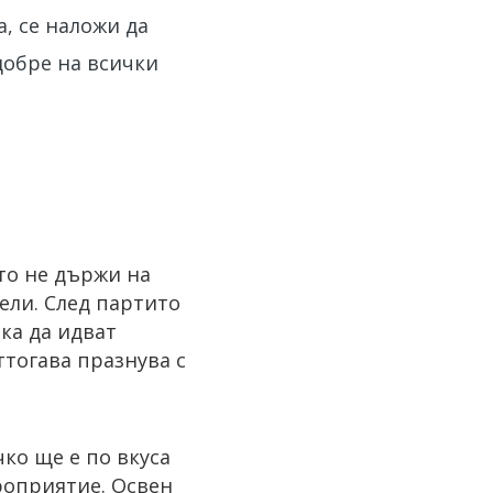
, се наложи да
добре на всички
 то не държи на
тели. След партито
ка да идват
ттогава празнува с
ко ще е по вкуса
роприятие. Освен