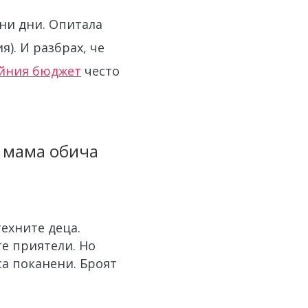
ни дни. Опитала
). И разбрах, че
йния бюджет
често
о мама обича
техните деца.
те приятели. Но
 са поканени. Броят