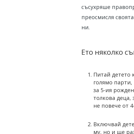
съсухряше правопр
преосмисля своята 
ни.
Ето няколко съ
Питай детето 
голямо парти, 
за 5-ия рожде
толкова деца, 
не повече от 4
Включвай дете
му, но и ще р