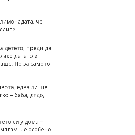
 лимонадата, че
елите.
а детето, преди да
 ако детето е
ащо. Но за самото
ерта, едва ли ще
ко – баба, дядо,
ето си у дома –
смятам, че особено