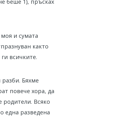
е беше 1), пръсках
 моя и сумата
тпразнуван както
 ги всичките.
 разби. Бяхме
ат повече хора, да
е родители. Всяко
то една разведена