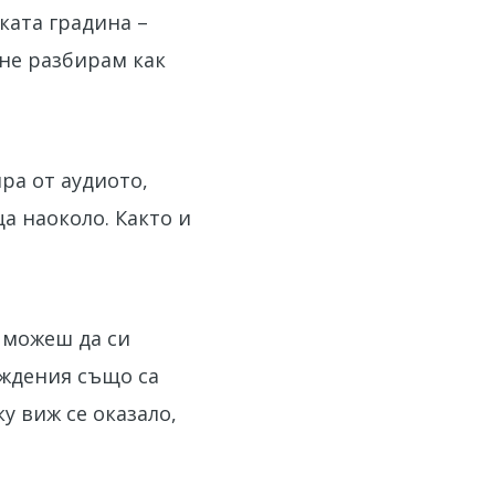
ката градина –
 не разбирам как
ра от аудиото,
ца наоколо. Както и
 можеш да си
ождения също са
у виж се оказало,