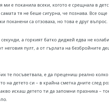
я ми е поканила всеки, когото е срещнала в детс
самата тя не беше сигурна, че познава. Все още
чки поканени са отзоваха, но това е друг въпрос.
секунди, а горкият батко диджей едва не колаби
от неговия пулт, а от гърлата на безбройните де
бих те посъветвала, е да прецениш реално колко
то на детето си – в крайна сметка дните след р
акво искаш детето ти да запомни празника – ток
ъпо.