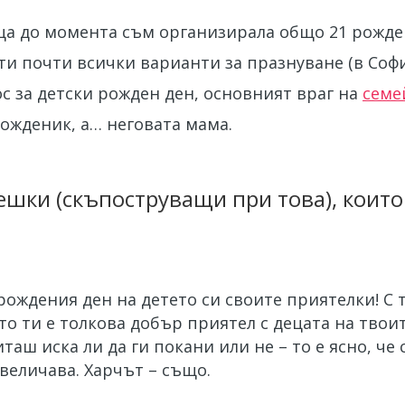
еца до момента съм организирала общо 21 рожде
и почти всички варианти за празнуване (в София
ос за детски рожден ден, основният враг на
семе
рожденик, а… неговата мама.
решки (скъпоструващи при това), коит
рождения ден на детето си своите приятелки! С 
то ти е толкова добър приятел с децата на твои
иташ иска ли да ги покани или не – то е ясно, че
увеличава. Харчът – също.