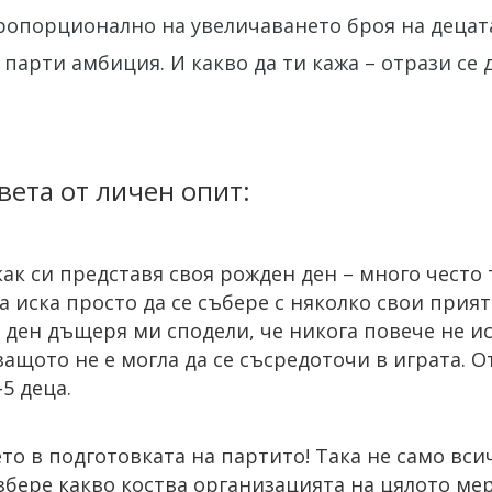
опорционално на увеличаването броя на децата
парти амбиция. И какво да ти кажа – отрази се 
вета от личен опит:
как си представя своя рожден ден – много често
а иска просто да се събере с няколко свои прия
н ден дъщеря ми сподели, че никога повече не ис
защото не е могла да се съсредоточи в играта. О
-5 деца.
то в подготовката на партито! Така не само всич
азбере какво коства организацията на цялото ме