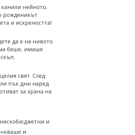
 канили нейното.
то рожденикът
ета и искреността!
ете да е на нивото
ама беше, имаше
 скъп.
целия свят. След
Или пък дни наред
отиват за храна на
а нискобюджетни и
ъчкваше и