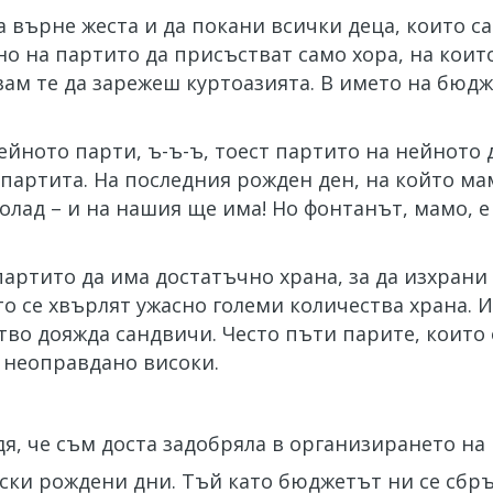
 върне жеста и да покани всички деца, които са
дно на партито да присъстват само хора, на кои
ам те да зарежеш куртоазията. В името на бюдж
йното парти, ъ-ъ-ъ, тоест партито на нейното д
 партита. На последния рожден ден, на който м
олад – и на нашия ще има! Но фонтанът, мамо, е
артито да има достатъчно храна, за да изхрани 
то се хвърлят ужасно големи количества храна. 
тво дояжда сандвичи. Често пъти парите, които 
а неоправдано високи.
дя, че съм доста задобряла в организирането н
ски рождени дни. Тъй като бюджетът ни се сбр