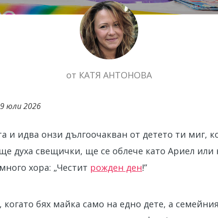
от
КАТЯ АНТОНОВА
9 юли 2026
а и идва онзи дългоочакван от детето ти миг, к
ще духа свещички, ще се облече като Ариел или
много хора: „Честит
рожден ден
!”
, когато бях майка само на едно дете, а семейн