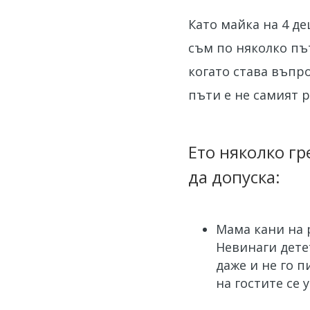
Като майка на 4 д
съм по няколко път
когато става въпр
пъти е не самият 
Ето няколко г
да допуска:
Мама кани на 
Невинаги дете
даже и не го п
на гостите се 