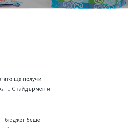
огато ще получи
 като Спайдърмен и
ият бюджет беше