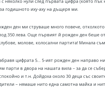
с няколко нули след първата цифра (която пък н
 за годишното иху-аху на дъщеря ми.
ожден ден ми струваше много повече, отколкото
под 350 лева. Още първият й рожден ден беше о
клубове, молове, колосални партита! Минала съм
забравя цифрата 5… 5-ият рожден ден направо ни
 парти в двора на нашата вила – за да се събер
-спокойно и т.н. Дойдоха около 30 деца със своит
одители – нямаше нито една самотна майка и ни