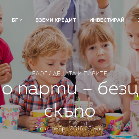
БГ
ВЗЕМИ КРЕДИТ
ИНВЕСТИРАЙ
БЛОГ
/
ДЕЦАТА И ПАРИТЕ
 парти – безце
скъпо
3 октомври 2016 / 2 мин.