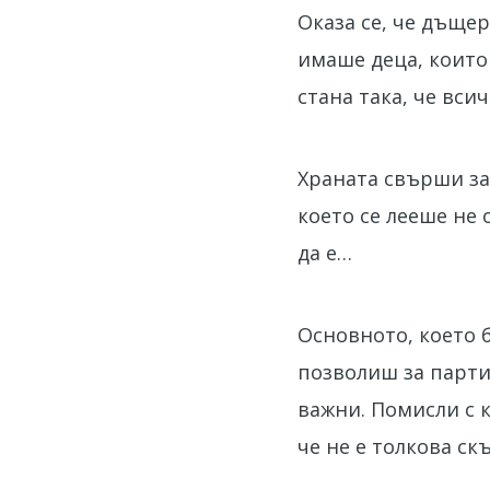
Оказа се, че дъщер
имаше деца, които 
стана така, че вси
Храната свърши за 
което се лееше не 
да е…
Основното, което 
позволиш за парти
важни. Помисли с к
че не е толкова ск