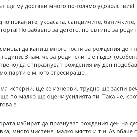
ът ще му достави много по-голямо удоволствие!
дно поканите, украсата, сандвичите, баничките,
торта! По-забавно за детето, по-евтино за родит
смисъл да каниш много гости за рождения ден н
години. Знам, че за родителите е гъдел (особено
твено) да отпразнуват рождения му ден подобав
ямо парти е много стресиращо.
ма истерии, ще се изнерви, трудно ще заспи веч
още по-малко ще оцени усилията ти. Така че, крот
ова е.
ората избират да празнуват рождения ден на дет
ка, много чистене, малко място и т.н. Аз обаче 