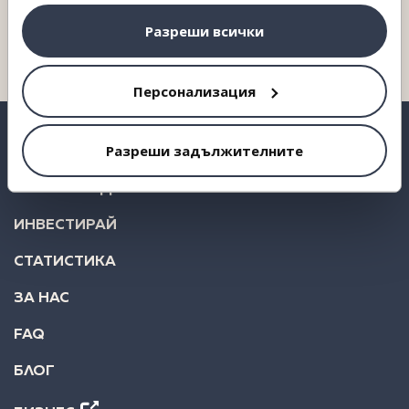
ползването от Ваша страна на услугите им.
Разреши всички
Свържи се с нас
Персонализация
Разреши задължителните
ВЗЕМИ КРЕДИТ
ИНВЕСТИРАЙ
СТАТИСТИКА
ЗА НАС
FAQ
БЛОГ