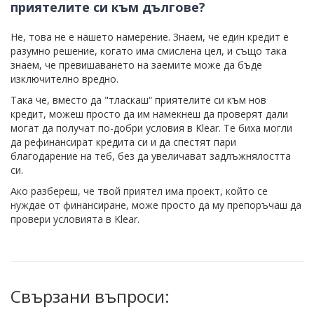
приятелите си към дългове?
Не, това не е нашето намерение. Знаем, че един кредит е
разумно решение, когато има смислена цел, и също така
знаем, че превишаването на заемите може да бъде
изключително вредно.
Така че, вместо да "тласкаш“ приятелите си към нов
кредит, можеш просто да им намекнеш да проверят дали
могат да получат по-добри условия в Klear. Те биха могли
да рефинансират кредита си и да спестят пари
благодарение на теб, без да увеличават задлъжнялостта
си.
Ако разбереш, че твой приятел има проект, който се
нуждае от финансиране, може просто да му препоръчаш да
провери условията в Klear.
Свързани въпроси: