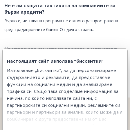
Не е ли същата тактиката на компаниите за
бързи кредити?
Вярно е, че такава програма не е много разпространена
сред традиционните банки. От друга страна...
Не изглежда ли като мултилевъл маркетинг
или финансова пирамида?
Настоящият сайт използва "бисквитки"
Тази програма е далеч от мултилевъл маркетинг схемите.
Използваме „бисквитки“, за да персонализираме
Има само едно ниво и то е...
съдържанието и рекламите, да предоставяме
функции на социални медии и да анализираме
трафика си. Също така споделяме информация за
начина, по който използвате сайта ни, с
партньорските си социални медии, рекламните си
партньори и партньори за анализ, които може да я
НЕ ОТКРИВАШ ТОВА, КОЕТО ТЪРСИШ?
комбинират с друга предоставена им от Вас
На твое разположение сме и ще ти съдействаме.
информация или с такава, която са събрали от