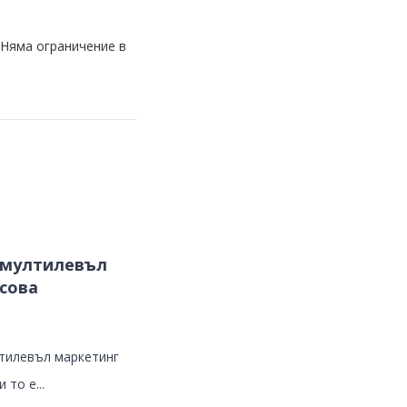
 Няма ограничение в
 мултилевъл
сова
лтилевъл маркетинг
 то е...