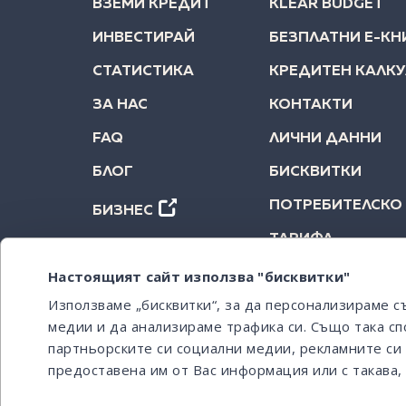
ВЗЕМИ КРЕДИТ
KLEAR BUDGET
ИНВЕСТИРАЙ
БЕЗПЛАТНИ Е-КН
СТАТИСТИКА
КРЕДИТЕН КАЛК
ЗА НАС
КОНТАКТИ
FAQ
ЛИЧНИ ДАННИ
БЛОГ
БИСКВИТКИ
ПОТРЕБИТЕЛСКО
БИЗНЕС
ТАРИФА
Настоящият сайт използва "бисквитки"
Използваме „бисквитки“, за да персонализираме 
медии и да анализираме трафика си. Също така сп
партньорските си социални медии, рекламните си 
предоставена им от Вас информация или с такава, 