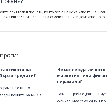
 поканя?
ите приятели и познати, които все още не са клиенти на Klear.
 поканиш себе си, членове на семейството или домакинството.
проси:
 тактиката на
Не изглежда ли като
бързи кредити?
маркетинг или финан
пирамида?
рограма не е много
Тази програма е далеч от му
 традиционните банки. От
схемите. Има само едно ниво и