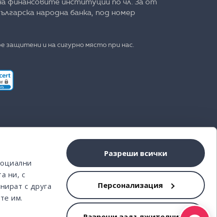
на финансовите институции по чл. 3а от
ългарска народна банка, под номер
е защитени и на сигурно място при нас.
Разреши всички
социални
а ни, с
Персонализация
нират с друга
те им.
Разреши задължителните