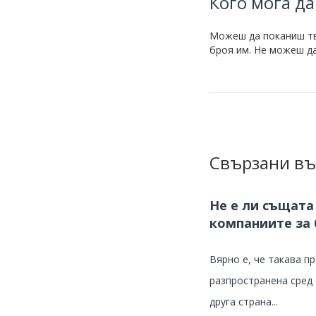
Кого мога да
Можеш да поканиш тво
броя им. Не можеш да
Свързани въ
Не е ли същата
компаниите за 
Вярно е, че такава п
разпространена сред
друга страна...