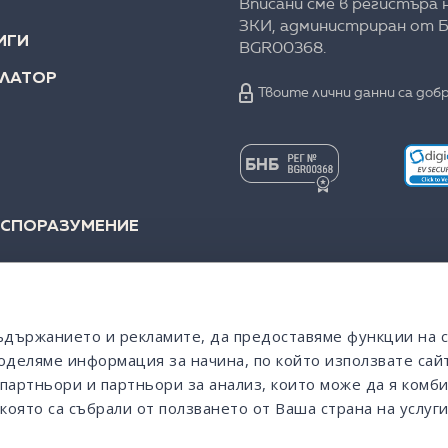
Вписани сме в регистъра 
ЗКИ, администриран от Б
ИГИ
BGR00368.
УЛАТОР
Твоите лични данни са добр
 СПОРАЗУМЕНИЕ
съдържанието и рекламите, да предоставяме функции на 
оделяме информация за начина, по който използвате сайт
партньори и партньори за анализ, които може да я комби
която са събрали от ползването от Ваша страна на услуги