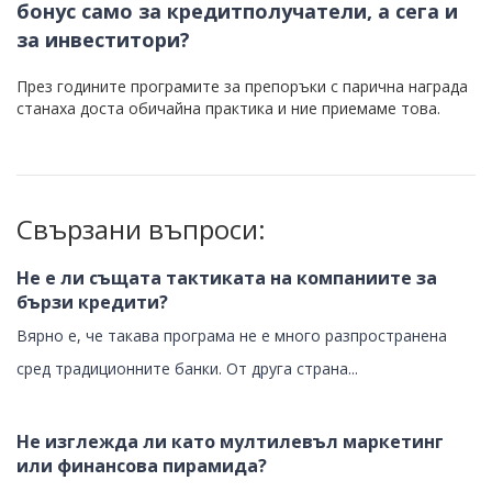
бонус само за кредитполучатели, а сега и
за инвеститори?
През годините програмите за препоръки с парична награда
станаха доста обичайна практика и ние приемаме това.
Свързани въпроси:
Не е ли същата тактиката на компаниите за
бързи кредити?
Вярно е, че такава програма не е много разпространена
сред традиционните банки. От друга страна...
Не изглежда ли като мултилевъл маркетинг
или финансова пирамида?