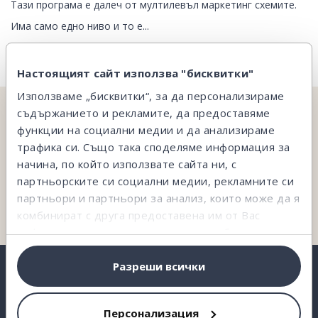
Тази програма е далеч от мултилевъл маркетинг схемите.
Има само едно ниво и то е...
Настоящият сайт използва "бисквитки"
Използваме „бисквитки“, за да персонализираме
съдържанието и рекламите, да предоставяме
НЕ ОТКРИВАШ ТОВА, КОЕТО ТЪРСИШ?
функции на социални медии и да анализираме
трафика си. Също така споделяме информация за
На твое разположение сме и ще ти съдействаме.
начина, по който използвате сайта ни, с
партньорските си социални медии, рекламните си
Свържи се с нас
партньори и партньори за анализ, които може да я
комбинират с друга предоставена им от Вас
информация или с такава, която са събрали от
ползването от Ваша страна на услугите им.
Разреши всички
Персонализация
ВЗЕМИ КРЕДИТ