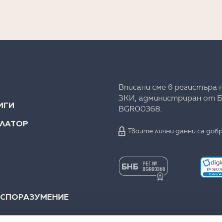
Вписани сме в регистъра 
ЗКИ, администриран от Б
ИГИ
BGR00368.
УЛАТОР
Твоите лични данни са добр
 СПОРАЗУМЕНИЕ