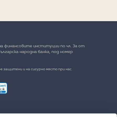
на финансовите институции по чл. 3а от
ългарска народна банка, под номер
е защитени и на сигурно място при нас.