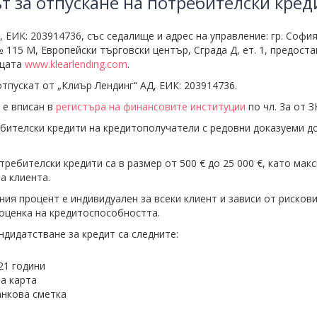
т за отпускане на потребителски кред
, ЕИК: 203914736, със седалище и адрес на управление: гр. София,
№
115 М, Европейски търговски център, Сграда Д, eт. 1, предоста
ицата
www.klearlending.com
.
отпускат от „Клиър Лендинг“ АД, ЕИК: 203914736.
 е вписан в
регистъра на финансовите институции
по чл. 3а от З
ребителски кредити на кредитополучатели с редовни доказуеми д
требителски кредити са в размер от 500 € до 25 000 €, като мак
а клиента.
ния процент е индивидуален за всеки клиент и зависи от рискови
 оценка на кредитоспособността.
андидатстване за кредит са следните:
21 години
а карта
анкова сметка