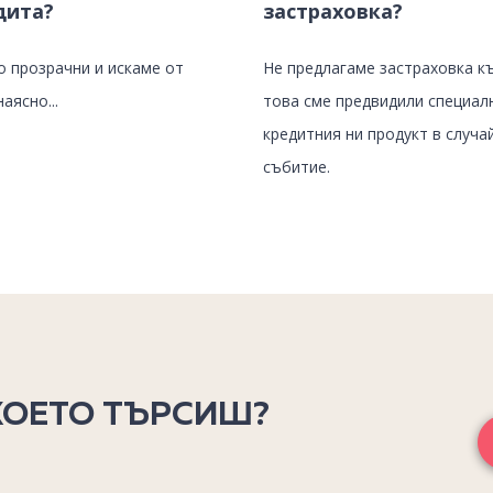
дита?
застраховка?
о прозрачни и искаме от
Не предлагаме застраховка к
аясно...
това сме предвидили специал
кредитния ни продукт в случа
събитие.
КОЕТО ТЪРСИШ?