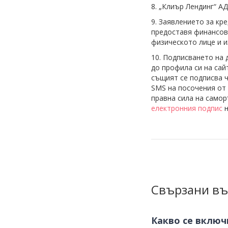
8. „Клиър Лендинг“ А
9. Заявлението за кр
предоставя финансов
физическото лице и и
10. Подписването на 
до профила си на сай
същият се подписва 
SMS на посочения от 
правна сила на саморъ
електронния подпис
н
Свързани въ
Какво се включ