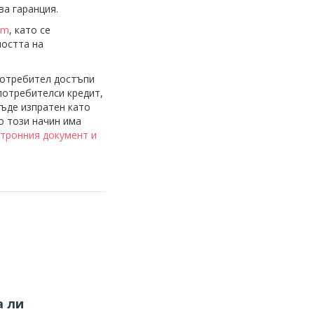
ва гаранция.
om
, като се
ността на
 Потребител достъпи
 потребителси кредит,
бъде изпратен като
о този начин има
ктронния документ и
а ли