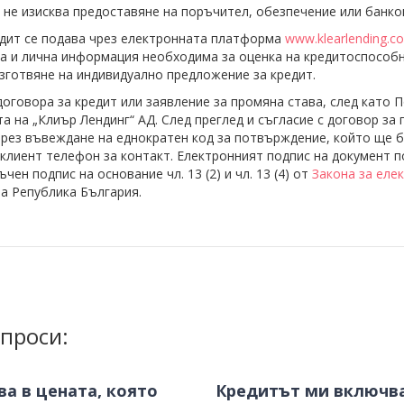
Д не изисква предоставяне на поръчител, обезпечение или банко
едит се подава чрез електронната платформа
www.klearlending.c
а и лична информация необходима за оценка на кредитоспособ
зготвяне на индивидуално предложение за кредит.
договора за кредит или заявление за промяна става, след като
та на „Клиър Лендинг“ АД. След преглед и съгласие с договор за
чрез въвеждане на еднократен код за потвърждение, който ще 
клиент телефон за контакт. Електронният подпис на документ п
чен подпис на основание чл. 13 (2) и чл. 13 (4) от
Закона за еле
а Република България.
проси:
ва в цената, която
Кредитът ми включв