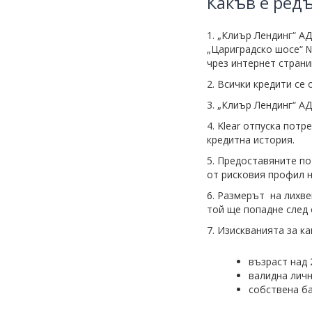
Какъв е редъ
1. „Клиър Лендинг“ АД
„Цариградско шосе“
чрез интернет стран
2. Всички кредити се 
3. „Клиър Лендинг“ АД
4. Klear отпуска пот
кредитна история.
5. Предоставяните по
от рисковия профил н
6. Размерът на лихве
той ще попадне след
7. Изискванията за к
възраст над 
валидна личн
собствена б