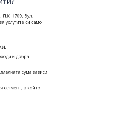
ити?
 П.К. 1709, бул.
вя услугите си само
КИ.
оходи и добра
сималната сума зависи
я сегмент, в който