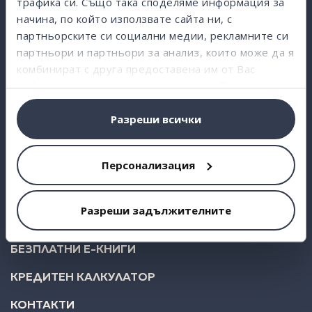
трафика си. Също така споделяме информация за
начина, по който използвате сайта ни, с
ВЗЕМИ КРЕДИТ
партньорските си социални медии, рекламните си
партньори и партньори за анализ, които може да я
ИНВЕСТИРАЙ
комбинират с друга предоставена им от Вас
СТАТИСТИКА
информация или с такава, която са събрали от
ползването от Ваша страна на услугите им.
ЗА НАС
Разреши всички
FAQ
БЛОГ
Персонализация
БИЗНЕС
Разреши задължителните
KLEAR BUDGET
БЕЗПЛАТНИ Е-КНИГИ
КРЕДИТЕН КАЛКУЛАТОР
КОНТАКТИ