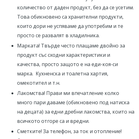
количество от даден продукт, без да се усетим.
Това обикновено са хранителни продукти,
които дори не успяваме да употребим и те
просто се развалят в хладилника.
Марката! Твърде често плащаме двойно за
продукт със сходни характеристики и
качества, просто защото е на еди-коя-си
марка. Кухненска и тоалетна хартия,
омекотител и т.н.
Лакомства! Прави ми впечатление колко
много пари даваме (обикновено под натиска
на децата) за едни дребни лакомства, които на
всичкото отгоре са и вредни.
Сметките! За телефон, за ток и отопление!