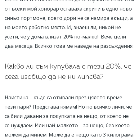
от всеки мой хонорар оставаха скрити в едно ново
синьо портмоне, което дори не се намира вкъщи, а
на моето работно място. И, знаеш ли, никой не
усети, че у дома влизат 20% по-малко! Вече цели
два месеца. Всичко това ме наведе на разсъждения:
Какво ли съм купувала с тези 20%, че
сега изобщо да не ни липсва?
Наистина – къде са отивали през цялото време
тези пари? Представа нямам! Но по всичко личи, че
са били давани за покупката на нещо, от което не
се нуждаем. Или най-малкото – за нещо, без което
можем да минем. Може да е нещо като 3 килограма