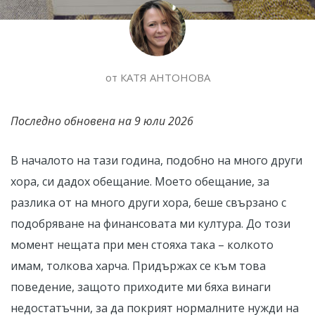
от
КАТЯ АНТОНОВА
Последно обновена на
9 юли 2026
В началото на тази година, подобно на много други
хора, си дадох обещание. Моето обещание, за
разлика от на много други хора, беше свързано с
подобряване на финансовата ми култура. До този
момент нещата при мен стояха така – колкото
имам, толкова харча. Придържах се към това
поведение, защото приходите ми бяха винаги
недостатъчни, за да покрият нормалните нужди на