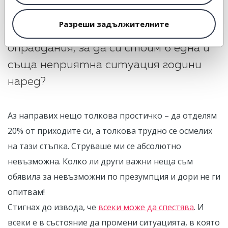
Разреши задължителните
Да не би само да си намираме
оправдания, за да си стоим в една и
съща неприятна ситуация години
наред?
Аз направих нещо толкова простичко – да отделям
20% от приходите си, а толкова трудно се осмелих
на тази стъпка. Струваше ми се абсолютно
невъзможна. Колко ли други важни неща съм
обявила за невъзможни по презумпция и дори не ги
опитвам!
Стигнах до извода, че
всеки може да спестява
. И
всеки е в състояние да промени ситуацията, в която