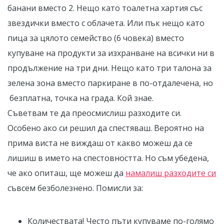
банани вместо 2. Нещо като тоалетна хартия със
звездички вместо с облачета. Или пък нещо като
пица за цялото семейство (6 човека) вместо
купуване на продукти за изхранване на всички ни в
продължение на три дни. Нещо като три талона за
зелена зона вместо паркиране в по-отдалечена, но
безплатна, точка на града. Кой знае.
Съветвам те да преосмислиш разходите си.
Особено ако си решил да спестяваш. Вероятно на
прима виста не виждаш от какво можеш да се
лишиш в името на спестовността. Но съм убедена,
че ако опиташ, ще можеш да
намалиш разходите си
съвсем безболезнено. Помисли за:
Количествата! Често пъти купуваме по-голямо