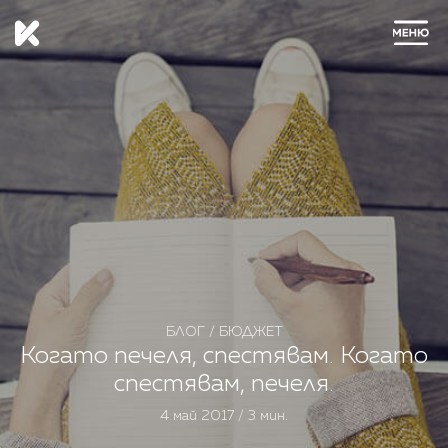
ЗАТВОРИ
БЛОГ
/
БЮДЖЕТ
Когато печеля, спестявам. Когато
спестявам, печеля.
4 май 2017 / 3 мин.