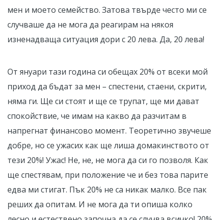
мен и моето семейство. Затова твърде често ми се
случваше да не мога да реагирам на някоя
изненадваща ситуация дори с 20 лева. Да, 20 лева!
От януари тази година си обещах 20% от всеки мой
приход да бъдат за мен – спестени, стаени, скрити,
няма ги. Ще си стоят и ще се трупат, ще ми дават
спокойствие, че имам на какво да разчитам в
напрегнат финансово момент. Теоретично звучеше
добре, но се ужасих как ще лиша домакинството от
тези 20%! Ужас! Не, не, не мога да си го позволя. Как
ще спестявам, при положение че и без това парите
едва ми стигат. Пък 20% не са никак малко. Все пак
реших да опитам. И не мога да ти опиша колко
лесно и естествено започна да се случва всичко! 20%