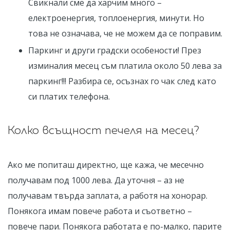
Свикнали сме да харчим много –
електроенергия, топлоенергия, минути. Но
това не означава, че не можем да се поправим.
Паркинг и други градски особености! През
изминалия месец съм платила около 50 лева за
паркинг!!! Разбира се, осъзнах го чак след като
си платих телефона.
Колко всъщност печеля на месец?
Ако ме попиташ директно, ще кажа, че месечно
получавам под 1000 лева. Да уточня – аз не
получавам твърда заплата, а работя на хонорар.
Понякога имам повече работа и съответно –
повече пари. Понякога работата е по-малко, парите