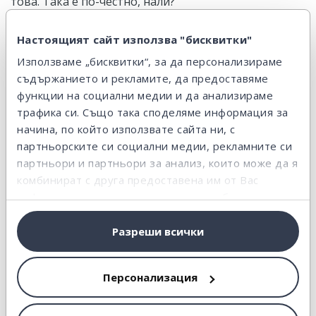
това. Така е по-честно, нали?
Настоящият сайт използва "бисквитки"
Тази част от формулата, която само на пръв поглед
Използваме „бисквитки“, за да персонализираме
звучи сложна:
съдържанието и рекламите, да предоставяме
„Общата инвестирана сума в съответния ден -
функции на социални медии и да анализираме
Общата инвестирана сума точно преди началото
трафика си. Също така споделяме информация за
на кампанията“
, има за цел единствено да ни
начина, по който използвате сайта ни, с
партньорските си социални медии, рекламните си
помогне да начисляваме кешбек бонус единствено
партньори и партньори за анализ, които може да я
върху сумата, която инвеститорите добавят и
комбинират с друга предоставена им от Вас
инвестират по време на кампанията.
информация или с такава, която са събрали от
ползването от Ваша страна на услугите им.
Разреши всички
Има ли лимит на сумата, която мога да
добавя и инвестирам по време на бонус
Персонализация
кампанията?