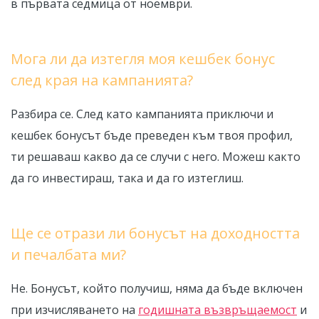
в първата седмица от ноември.
Мога ли да изтегля моя кешбек бонус
след края на кампанията?
Разбира се. След като кампанията приключи и
кешбек бонусът бъде преведен към твоя профил,
ти решаваш какво да се случи с него. Можеш както
да го инвестираш, така и да го изтеглиш.
Ще се отрази ли бонусът на доходността
и печалбата ми?
Не. Бонусът, който получиш, няма да бъде включен
при изчисляването на
годишната възвръщаемост
и