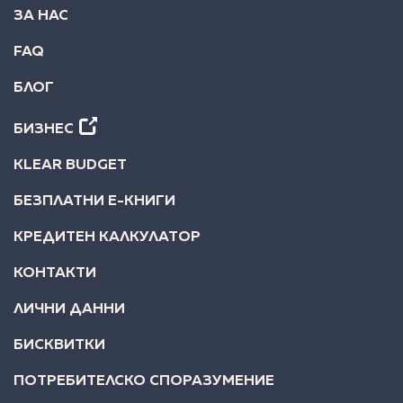
ЗА НАС
FAQ
БЛОГ
БИЗНЕС
KLEAR BUDGET
БЕЗПЛАТНИ Е-КНИГИ
КРЕДИТЕН КАЛКУЛАТОР
КОНТАКТИ
ЛИЧНИ ДАННИ
БИСКВИТКИ
ПОТРЕБИТЕЛСКО СПОРАЗУМЕНИЕ