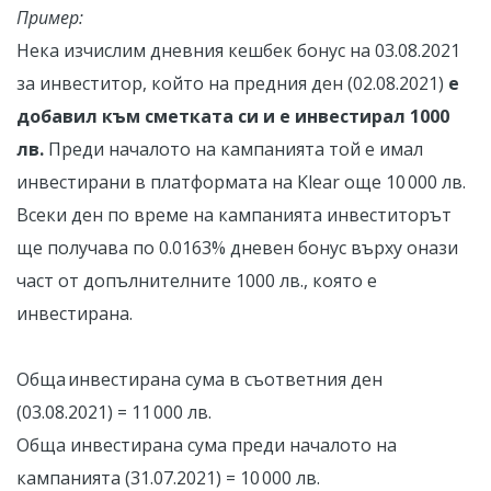
Пример:
Нека изчислим дневния кешбек бонус на 03.08.2021
за инвеститор, който на предния ден (02.08.2021)
е
добавил към сметката си и е инвестирал 1000
лв.
Преди началото на кампанията той е имал
инвестирани в платформата на Klear още 10 000 лв.
Всеки ден по време на кампанията инвеститорът
ще получава по 0.0163% дневен бонус върху онази
част от допълнителните 1000 лв., която е
инвестирана.
Обща инвестирана сума в съответния ден
(03.08.2021) = 11 000 лв.
Обща инвестирана сума преди началото на
кампанията (31.07.2021) = 10 000 лв.