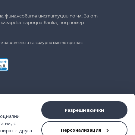
на финансовите институции по чл. 3а от
ългарска народна банка, под номер
е защитени и на сигурно място при нас.
Разреши всички
социални
а ни, с
Персонализация
нират с друга