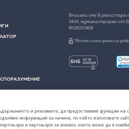
Вписани сме в регистъра 
ЗКИ, администриран от Б
ИГИ
BGR00368.
УЛАТОР
Твоите лични данни са добр
 СПОРАЗУМЕНИЕ
съдържанието и рекламите, да предоставяме функции на 
оделяме информация за начина, по който използвате сайт
партньори и партньори за анализ, които може да я комби