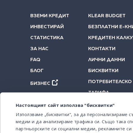
ВЗЕМИ КРЕДИТ
KLEAR BUDGET
ИНВЕСТИРАЙ
БЕЗПЛАТНИ Е-КН
СТАТИСТИКА
КРЕДИТЕН КАЛК
ЗА НАС
КОНТАКТИ
FAQ
ЛИЧНИ ДАННИ
БЛОГ
БИСКВИТКИ
ПОТРЕБИТЕЛСКО
БИЗНЕС
ТАРИФА
Настоящият сайт използва "бисквитки"
Използваме „бисквитки“, за да персонализираме 
медии и да анализираме трафика си. Също така сп
партньорските си социални медии, рекламните си 