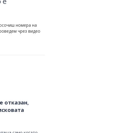
 е
посочиш номера на
проведем чрез видео
е отказан,
исковата
аплаща само когато