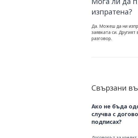
Мога ли да п
изпратена?
Да. Можеш да ни изпр
заявката си. Другият
разговор.
Свързани въ
Ако не бъда од
случва с догово
подписах?
Договорът за кредит 