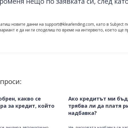
роменя нещо по заявката си, след като
атиш новите данни на support@klearlending.com, като в Subject 
 вариант е да ни ги споделиш по време на интервюто, което ще 
проси:
обрен, какво се
Ако кредитът ми бъд
ра за кредит, който
трябва ли да платя р
надбавка?
се анулира автоматично.
Не, рисковата надбавка се з