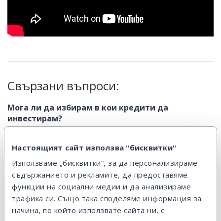
Свързани въпроси:
Мога ли да избирам в кои кредити да
инвестирам?
Да, можеш и е лесно. Всички кредити са представени с
Настоящият сайт използва "бисквитки"
детайлна информация...
Използваме „бисквитки“, за да персонализираме
съдържанието и рекламите, да предоставяме
Как мога да започна да инвестирам?
функции на социални медии и да анализираме
Първо трябва да се регистрираш на сайта ни, като
трафика си. Също така споделяме информация за
начина, по който използвате сайта ни, с
предоставиш данни за...