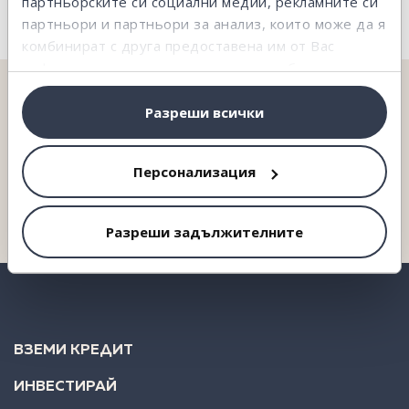
партньорските си социални медии, рекламните си
партньори и партньори за анализ, които може да я
комбинират с друга предоставена им от Вас
информация или с такава, която са събрали от
ползването от Ваша страна на услугите им.
НЕ ОТКРИВАШ ТОВА, КОЕТО ТЪРСИШ?
Разреши всички
На твое разположение сме и ще ти съдействаме.
Персонализация
Свържи се с нас
Разреши задължителните
ВЗЕМИ КРЕДИТ
ИНВЕСТИРАЙ