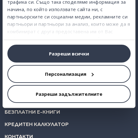
трафика си. Също така споделяме информация за
начина, по който използвате сайта ни, с
ВЗЕМИ КРЕДИТ
партньорските си социални медии, рекламните си
партньори и партньори за анализ, които може да я
ИНВЕСТИРАЙ
комбинират с друга предоставена им от Вас
СТАТИСТИКА
информация или с такава, която са събрали от
ползването от Ваша страна на услугите им.
ЗА НАС
Разреши всички
FAQ
Персонализация
БЛОГ
БИЗНЕС
Разреши задължителните
KLEAR BUDGET
БЕЗПЛАТНИ Е-КНИГИ
КРЕДИТЕН КАЛКУЛАТОР
КОНТАКТИ