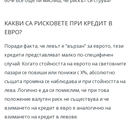
60%! Все още ли мислиш, че рискът си струва?
КАКВИ СА РИСКОВЕТЕ ПРИ КРЕДИТ В
ЕВРО?
Поради факта, че левът е “вързан” за еврото, тези
кредити представляват малко по-специфичен
случай. Когато стойността на еврото на световните
пазари се повиши или понижи с Х%, абсолютно
същата промяна се наблюдава и при стойността на
лева. Логично е да си помислим, че при това
положение валутен риск не съществува и че
взимането на кредит в евро е аналогично на
взимането на кредит в левове.