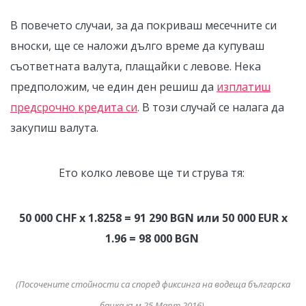
В повечето случаи, за да покриваш месечните си
вноски, ще се наложи дълго време да купуваш
съответната валута, плащайки с левове. Нека
предположим, че един ден решиш да
изплатиш
предсрочно кредита си
. В този случай се налага да
закупиш валута.
Ето колко левове ще ти струва тя:
50 000 CHF x 1.8258 = 91 290 BGN или 50 000 EUR x
1.96 = 98 000 BGN
(Посочените стойности са според фиксинга на водеща българска
банка към 25 Mарт 2016)