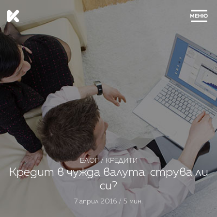
ЗАТВОРИ
БЛОГ
/
КРЕДИТИ
Кредит в чужда валута: струва ли
си?
7 април 2016 / 5 мин.