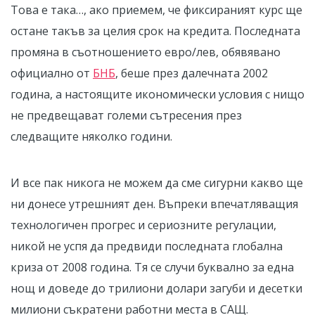
Това е така…, ако приемем, че фиксираният курс ще
остане такъв за целия срок на кредита. Последната
промяна в съотношението евро/лев, обявявано
официално от
БНБ
, беше през далечната 2002
година, а настоящите икономически условия с нищо
не предвещават големи сътресения през
следващите няколко години.
И все пак никога не можем да сме сигурни какво ще
ни донесе утрешният ден. Въпреки впечатляващия
технологичен прогрес и сериозните регулации,
никой не успя да предвиди последната глобална
криза от 2008 година. Тя се случи буквално за една
нощ и доведе до трилиони долари загуби и десетки
милиони съкратени работни места в САЩ.