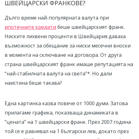
ШВЕЙЦАРСКИ ФРАНКОВЕ?
Дълго време най-популярната валута при
ипотечните кредити
беше швейцарският франк.
Ниските лихвени проценти в Швейцария даваха
възможност за обещание за ниски месечни вноски
в момента на сключване на договора. От друга
страна швейцарският франк имаше репутацията на
“най-стабилната валута на света”*. Но дали
наистина беше такава?
Една картинка казва повече от 1000 думи. Затова
прилагаме графика, показваща динамиката в
“цената” на 1 швейцарски франк. През 2007 година
той се е равнявал на 1 български лев, докато през