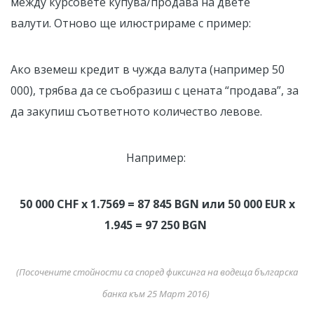
между курсовете купува/продава на двете
валути. Отново ще илюстрираме с пример:
Ако вземеш кредит в чужда валута (например 50
000), трябва да се съобразиш с цената “продава”, за
да закупиш съответното количество левове.
Например:
50 000 CHF x 1.7569 = 87 845 BGN или 50 000 EUR x
1.945 = 97 250 BGN
(Посочените стойности са според фиксинга на водеща българска
банка към 25 Mарт 2016)