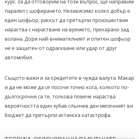
курс. За да отговорим на този въпрос, ще направим
паралел с шофирането. Независимо колко добър е
един шофьор, рискът да претърпи произшествие
нараства с нарастване на времето, прекарано зад
волана. Дори най-внимателният и опитен шофьор
не е защитен от одраскване или удар от друг
автомобил.
Същото важи и за кредитите в чужда валута. Макар
и да не може да се посочи точно кога, колкото по-
дългосрочни са те, толкова повече нараства
вероятността един хубав слънчев ден месечният ви
бюджет да претърпи истинска катастрофа.