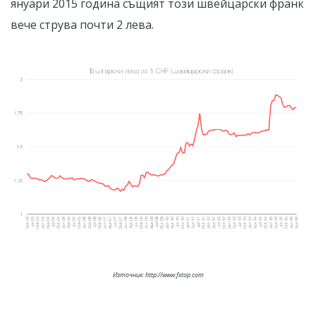
януари 2015 година същият този швейцарски франк
вече струва почти 2 лева.
Източник: http://www.fxtop.com