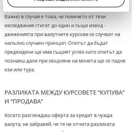
изследвания, които засега ще оставим настрана.
Важно в случая е това, че повечето от тези
изследвания стигат до един и същи извод -
движенията при валутните курсове се случват на
напълно случаен принцип. Опитът да бъдат
предвидени ще има същият успех като опитът да
познаеш дали при хвърляне на монета ще се падне
ези или тура.
РАЗЛИКАТА МЕЖДУ КУРСОВЕТЕ “КУПУВА”
И “ПРОДАВА”
Когато разглеждаш оферта за кредит в чужда
валута, не забравяй, че тя не отчита разликата