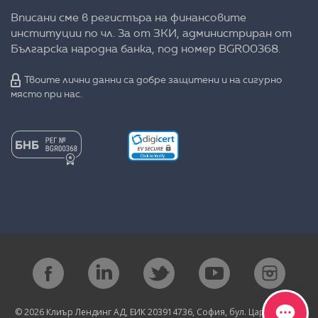
Вписани сме в регистъра на финансовите
институции по чл. 3а от ЗКИ, администриран от
Българска народна банка, под номер BGR00368.
Твоите лични данни са добре защитени и на сигурно
място при нас.
© 2026 Клиър Лендинг АД, ЕИК 203914736, София, бул. Цариградско