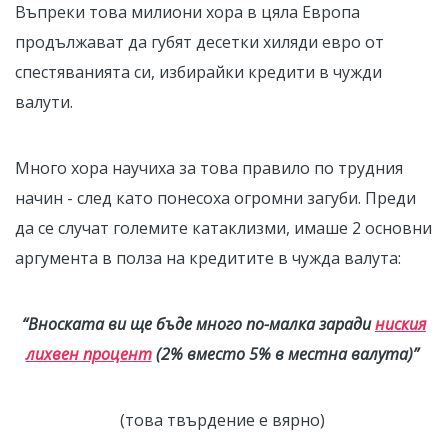
Въпреки това милиони хора в цяла Европа
продължават да губят десетки хиляди евро от
спестяванията си, избирайки кредити в чужди
валути.
Много хора научиха за това правило по трудния
начин - след като понесоха огромни загуби. Преди
да се случат големите катаклизми, имаше 2 основни
аргумента в полза на кредитите в чужда валута:
“Вноската ви ще бъде много по-малка заради
ниския
лихвен процент
(2% вместо 5% в местна валута)”
(това твърдение е вярно)