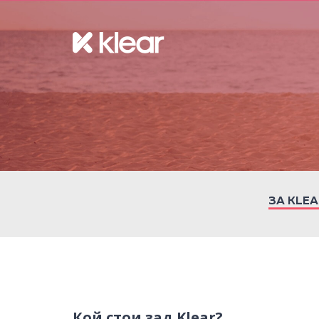
ЗА KLEA
Кой стои зад Klear?