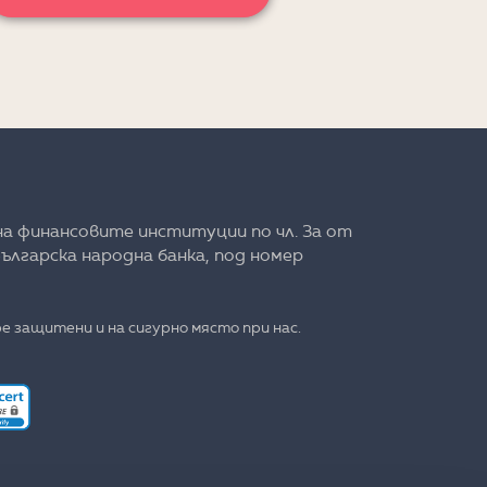
на финансовите институции по чл. 3а от
ългарска народна банка, под номер
е защитени и на сигурно място при нас.