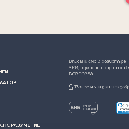
Вписани сме в регистъра 
ЗКИ, администриран от Б
ИГИ
BGR00368.
УЛАТОР
Твоите лични данни са добр
 СПОРАЗУМЕНИЕ