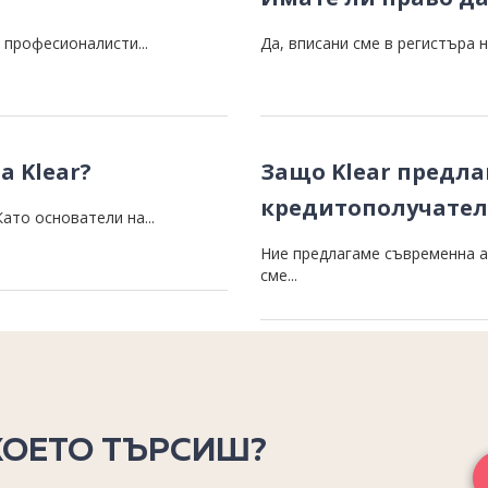
и професионалисти...
Да, вписани сме в регистъра н
а Klear?
Защо Klear предла
кредитополучатели
ато основатели на...
Ние предлагаме съвременна а
сме...
КОЕТО ТЪРСИШ?