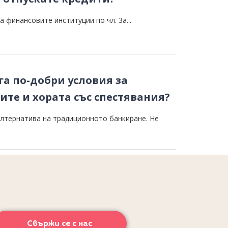
а финансовите институции по чл. 3а...
га по-добри условия за
те и хората със спестявания?
лтернатива на традиционното банкиране. Не
Свържи се с нас