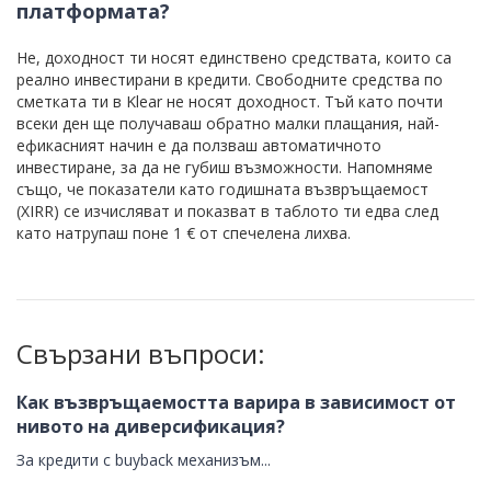
платформата?
Не, доходност ти носят единствено средствата, които са
реално инвестирани в кредити. Свободните средства по
сметката ти в Klear не носят доходност. Тъй като почти
всеки ден ще получаваш обратно малки плащания, най-
ефикасният начин е да ползваш автоматичното
инвестиране, за да не губиш възможности. Напомняме
също, че показатели като годишната възвръщаемост
(XIRR) се изчисляват и показват в таблото ти едва след
като натрупаш поне 1 € от спечелена лихва.
Свързани въпроси:
Как възвръщаемостта варира в зависимост от
нивото на диверсификация?
За кредити с buyback механизъм...