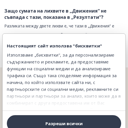
Защо сумата на лихвите в „Движения“ не
съвпада с тази, показана в „Резултати“?
Разликата между двете лихви е, че тази в „Движения“ е
получената лихва
, а тази в „Резултатите“ е
спечелената
лихва
.
Настоящият сайт използва "бисквитки"
Използваме „бисквитки“, за да персонализираме
съдържанието и рекламите, да предоставяме
функции на социални медии и да анализираме
трафика си. Също така споделяме информация за
начина, по който използвате сайта ни, с
НЕ ОТКРИВАШ ТОВА, КОЕТО ТЪРСИШ?
партньорските си социални медии, рекламните си
На твое разположение сме и ще ти съдействаме.
партньори и партньори за анализ, които може да я
комбинират с друга предоставена им от Вас
информация или с такава, която са събрали от
Свържи се с нас
ползването от Ваша страна на услугите им.
Разреши всички