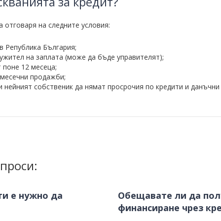
скванията за кредит?
а отговаря на следните условия:
в Република България;
ужител на заплата (може да бъде управителят);
 поне 12 месеца;
 месечни продажби;
 нейният собственик да нямат просрочия по кредити и данъчни
проси:
и е нужно да
Обещавате ли да пол
финансиране чрез кр