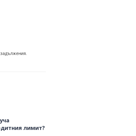
 задължения.
уча
едитния лимит?