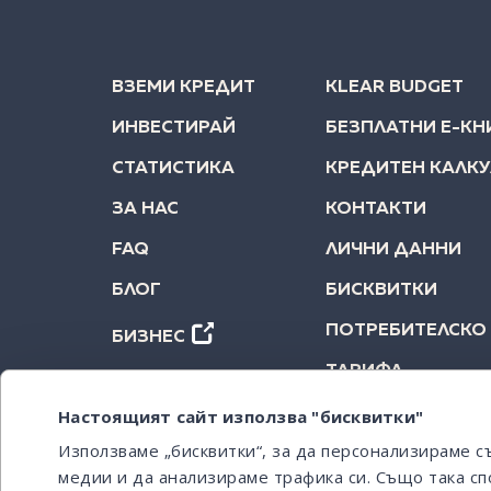
ВЗЕМИ КРЕДИТ
KLEAR BUDGET
ИНВЕСТИРАЙ
БЕЗПЛАТНИ Е-КН
СТАТИСТИКА
КРЕДИТЕН КАЛК
ЗА НАС
КОНТАКТИ
FAQ
ЛИЧНИ ДАННИ
БЛОГ
БИСКВИТКИ
ПОТРЕБИТЕЛСКО
БИЗНЕС
ТАРИФА
Настоящият сайт използва "бисквитки"
Използваме „бисквитки“, за да персонализираме 
медии и да анализираме трафика си. Също така сп