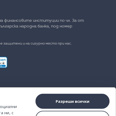
на финансовите институции по чл. 3а от
ългарска народна банка, под номер
е защитени и на сигурно място при нас.
Разреши всички
социални
а ни, с