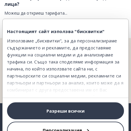
лица?
Можеш да откриеш тарифата...
Настоящият сайт използва "бисквитки"
Използваме „бисквитки“, за да персонализираме
съдържанието и рекламите, да предоставяме
НЕ ОТКРИВАШ ТОВА, КОЕТО ТЪРСИШ?
функции на социални медии и да анализираме
трафика си. Също така споделяме информация за
На твое разположение сме и ще ти съдействаме.
начина, по който използвате сайта ни, с
партньорските си социални медии, рекламните си
партньори и партньори за анализ, които може да я
Свържи се с нас
комбинират с друга предоставена им от Вас
информация или с такава, която са събрали от
ползването от Ваша страна на услугите им.
Разреши всички
Персонализация