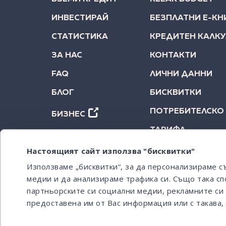
ИНВЕСТИРАЙ
БЕЗПЛАТНИ Е-КН
СТАТИСТИКА
КРЕДИТЕН КАЛК
ЗА НАС
КОНТАКТИ
FAQ
ЛИЧНИ ДАННИ
БЛОГ
БИСКВИТКИ
ПОТРЕБИТЕЛСКО
БИЗНЕС
ТАРИФА
Настоящият сайт използва "бисквитки"
Използваме „бисквитки“, за да персонализираме 
медии и да анализираме трафика си. Също така сп
партньорските си социални медии, рекламните си 
предоставена им от Вас информация или с такава, 