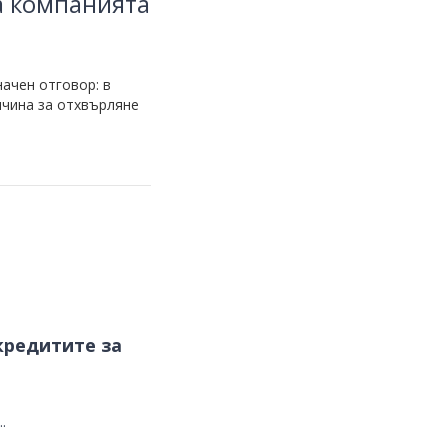
а компанията
начен отговор: в
ичина за отхвърляне
кредитите за
.