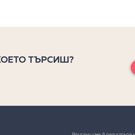
КОЕТО ТЪРСИШ?
Вписани сме в регистъра 