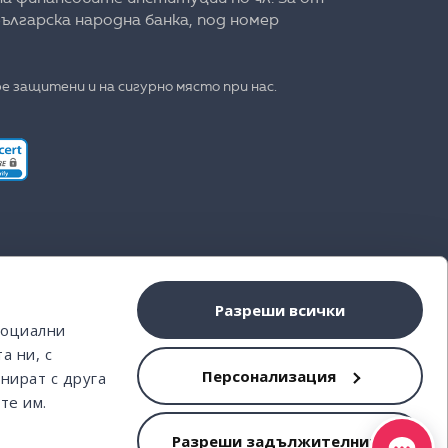
ългарска народна банка, под номер
е защитени и на сигурно място при нас.
Разреши всички
социални
а ни, с
Персонализация
нират с друга
те им.
Разреши задължителните