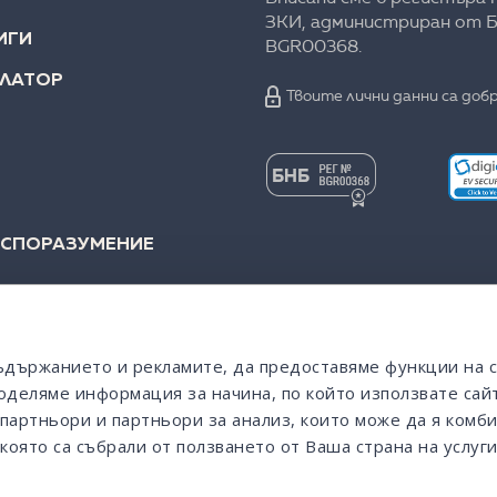
ЗКИ, администриран от Б
ИГИ
BGR00368.
УЛАТОР
Твоите лични данни са добр
 СПОРАЗУМЕНИЕ
съдържанието и рекламите, да предоставяме функции на 
оделяме информация за начина, по който използвате сайт
партньори и партньори за анализ, които може да я комби
която са събрали от ползването от Ваша страна на услуги