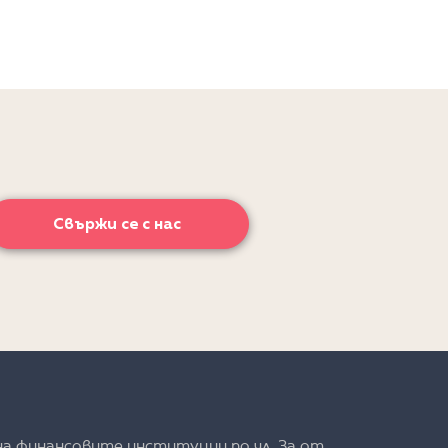
Свържи се с нас
на финансовите институции по чл. 3а от