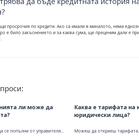
 трябва да бъде кредитната история н
я?
щи просрочия по кредити. Ако са имали в миналото, няма едноз
ро е било закъснението и за каква сума, ще преценим дали е пр
.
проси:
нията ли може да
Каква е тарифата на 
та?
юридически лица?
а се попълни от управителя...
Можеш да откриеш тарифата..