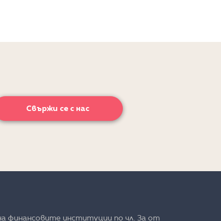
Свържи се с нас
на финансовите институции по чл. 3а от