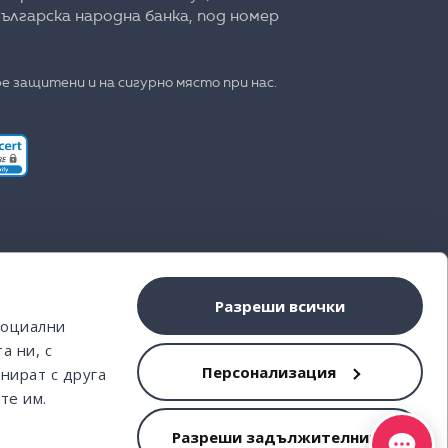
ългарска народна банка, под номер
е защитени и на сигурно място при нас.
Разреши всички
социални
а ни, с
Персонализация
нират с друга
те им.
Разреши задължителните