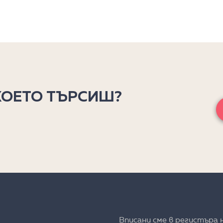
КОЕТО ТЪРСИШ?
Вписани сме в регистъра 