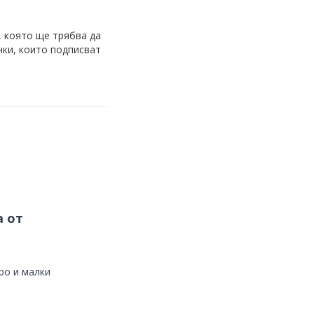
 която ще трябва да
чки, които подписват
а от
ро и малки