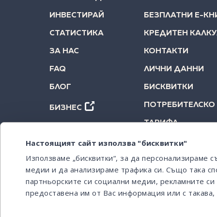
ИНВЕСТИРАЙ
БЕЗПЛАТНИ Е-КН
СТАТИСТИКА
КРЕДИТЕН КАЛК
ЗА НАС
КОНТАКТИ
FAQ
ЛИЧНИ ДАННИ
БЛОГ
БИСКВИТКИ
ПОТРЕБИТЕЛСКО
БИЗНЕС
ТАРИФА
Настоящият сайт използва "бисквитки"
Използваме „бисквитки“, за да персонализираме 
медии и да анализираме трафика си. Също така сп
партньорските си социални медии, рекламните си 
предоставена им от Вас информация или с такава, 